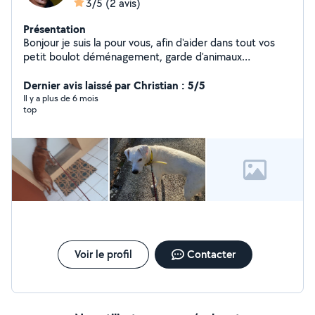
3/5
(2 avis)
Présentation
Bonjour je suis la pour vous, afin d'aider dans tout vos
petit boulot déménagement, garde d'animaux
etc....Homme gentil, honnête et respectueux envers
tous .
Dernier avis laissé par Christian : 5/5
Il y a plus de 6 mois
top
Voir le profil
Contacter