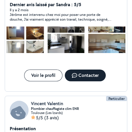
Nettoyage. Renovation N'hésitez pas car je suis sur
Dernier avis laissé par Sandra : 5/5
L'union donc pas loin. En vous remerciant et au plaisir de
Il y a 2 mois
Jérôme est intervenu chez moi pour poser une porte de
pouvoir vous aider.
douche, J'ai vraiment apprécié son travail, technique, soigné,
précis , prenant le temps de bien faire... Je recommande
vivement Jérôme,
Voir le profil
Contacter
Particulier
Vincent Valentin
Plombier chauffagiste clim ENR
Toulouse (Les Izards)
5/5
(3 avis)
Présentation