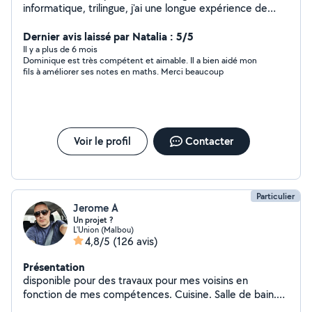
informatique, trilingue, j'ai une longue expérience de
l'enseignement dans un cadre associatif professionnel
ou privé. J'accompagne aussi bien des jeunes en
Dernier avis laissé par Natalia : 5/5
primaire/collégiens/lycéens (y compris bénéficiant d'un
Il y a plus de 6 mois
Dominique est très compétent et aimable. Il a bien aidé mon
AESH) pour de l'aide aux devoirs et la préparation des
fils à améliorer ses notes en maths. Merci beaucoup
examens (français, maths, physique, anglais, espagnol),
et des adultes (français, anglais, espagnol).
J'accompagne aussi des adultes ayant des difficultés à
utiliser les outils numériques (PC/MAC/Tel Portable ...).
Expérience, dynamisme, bienveillance et adaptation aux
Voir le profil
Contacter
besoins spécifiques de chacun : n'hésitez pas me
contacter pour comprendre ce dont vous avez
précisément besoin A bientôt :))
Particulier
Jerome A
Un projet ?
L'Union (Malbou)
4,8/5
(126 avis)
Présentation
disponible pour des travaux pour mes voisins en
fonction de mes compétences. Cuisine. Salle de bain.
Terrasse. Cloison. Verriere. Montage de meuble. Lustre.