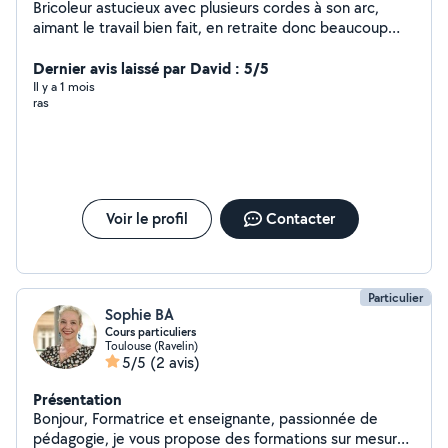
Bricoleur astucieux avec plusieurs cordes à son arc,
aimant le travail bien fait, en retraite donc beaucoup
plus disponible propose ses services dans divers
domaines.Je suis également adhérent à l'association La
Dernier avis laissé par David : 5/5
boîte à Utile à bruguieres spécialisé dans le dépannage
Il y a 1 mois
ras
du petit et gros électroménager à Bruguieres 31150.
Attention je ne suis pas membre prenium donc limité
dans mes réponses part rapport à vos demandes
privées
Voir le profil
Contacter
Particulier
Sophie BA
Cours particuliers
Toulouse (Ravelin)
5/5
(2 avis)
Présentation
Bonjour, Formatrice et enseignante, passionnée de
pédagogie, je vous propose des formations sur mesure,