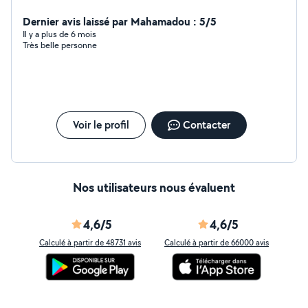
un accompagnement individualisé, adapté à votre
besoin et à vos modes d'apprentissage. - Formations en
Dernier avis laissé par Mahamadou : 5/5
langues : français anglais italien, pour tous niveaux et
Il y a plus de 6 mois
Très belle personne
tous publics - Soutien scolaire - Préparation aux
examens : DNB, baccalauréat - Préparation au concours
d'entrée à Sciences Politiques Toulouse et périphérie
Tarifs attractifs, Au plaisir de travailler avec vous! Bien
cordialement, Sophie
Voir le profil
Contacter
Nos utilisateurs nous évaluent
4,6/5
4,6/5
Calculé à partir de 48731 avis
Calculé à partir de 66000 avis