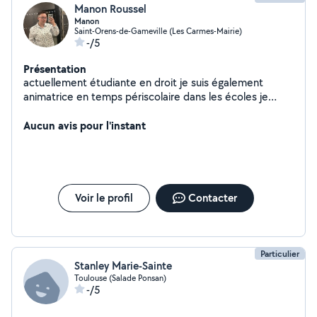
Manon Roussel
Manon
Saint-Orens-de-Gameville (Les Carmes-Mairie)
-/5
Présentation
actuellement étudiante en droit je suis également
animatrice en temps périscolaire dans les écoles je
serais ravis de m'occuper de vos enfants leurs donner
des cours particuliers mais encore vous aider dans vos
Aucun avis pour l'instant
tâches quotidienne
Voir le profil
Contacter
Particulier
Stanley Marie-Sainte
Toulouse (Salade Ponsan)
-/5