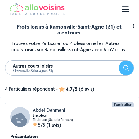
Profs loisirs à Ramonville-Saint-Agne (31) et
alentours
Trouvez votre Particulier ou Professionnel en Autres
cours loisirs sur Ramonville-Saint-Agne avec AlloVoisins !
Autres cours loisirs
Reche
à Ramonville-Saint-Agne (31)
4 Particuliers répondent
-
4,7/5
(6 avis)
Particulier
Abdel Dahmani
Bricoleur
Toulouse (Salade Ponsan)
5/5
(1 avis)
Présentation