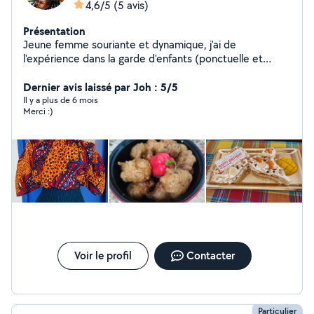
4,6/5
(5 avis)
Présentation
Jeune femme souriante et dynamique, j'ai de
l'expérience dans la garde d'enfants (ponctuelle et
périscolaire), ainsi que dans le soutien scolaire (primaire
au collège, dans le milieu associatif et chez les
Dernier avis laissé par Joh : 5/5
particuliers).
Il y a plus de 6 mois
Merci :)
Voir le profil
Contacter
Particulier