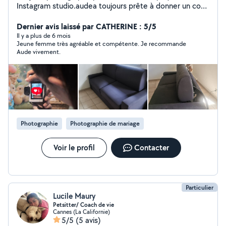
Instagram studio.audea toujours prête à donner un coup
de main pour diverses missions : ménage, conciergerie
rbnb,
Dernier avis laissé par CATHERINE : 5/5
informatique,administratif,événements,babysitting,
Il y a plus de 6 mois
Jeune femme très agréable et compétente. Je recommande
nettoyage canapé/siége auto/tapis... Je loue également
Aude vivement.
mon nettoyeur shampouinneuse Bissel à la journée !
Photographie
Photographie de mariage
Voir le profil
Contacter
Particulier
Lucile Maury
Petsitter/ Coach de vie
Cannes (La Californie)
5/5
(5 avis)