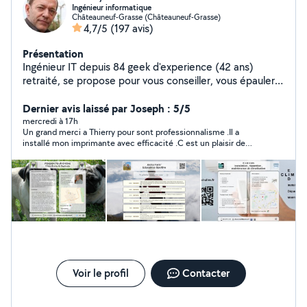
Ingénieur informatique
Châteauneuf-Grasse (Châteauneuf-Grasse)
4,7/5
(197 avis)
Présentation
Ingénieur IT depuis 84 geek d'experience (42 ans)
retraité, se propose pour vous conseiller, vous épauler ,
pour dépanner réparer vos équipements ou votre
réseau domestique .Bref vous aider dans toutes les
Dernier avis laissé par Joseph : 5/5
matières technologiques : informatique , télé
mercredi à 17h
Un grand merci a Thierry pour sont professionnalisme .Il a
connectée, wifi cpl réseau domestique imprimantes,
installé mon imprimante avec efficacité .C est un plaisir de
smartphone, sites web , fiche Google business (depuis
rencontrer une personne compétente ,patiente et agréable .je
94 soit 32 ans), prodigue également un cours de
le recommande sans hésitation
vulgarisation de l'informatique en 10h adaptable à tout
niveau
Voir le profil
Contacter