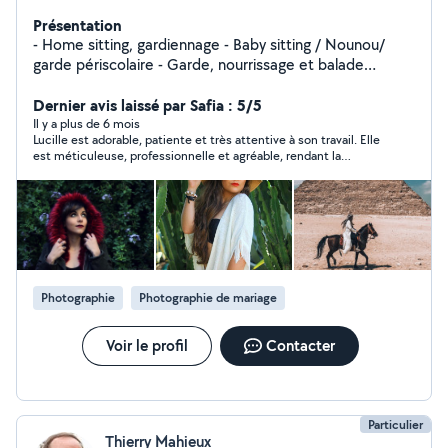
Présentation
- Home sitting, gardiennage - Baby sitting / Nounou/
garde périscolaire - Garde, nourrissage et balade
animaux - Sortie et nourrissage chevaux - Création
réseaux sociaux pour professionnels (community
Dernier avis laissé par Safia : 5/5
manager diplômée) - Photographe / Model photo/
Il y a plus de 6 mois
Lucille est adorable, patiente et très attentive à son travail. Elle
retouches photo(diplômée) - Cours de cuisine et
est méticuleuse, professionnelle et agréable, rendant la
pâtisserie(travail en restaurant renommés) - Cours de
collaboration très fluide et positive. Je la recommande sans
photographie - Relooking complet - Coach perte de
hésitation.
poids (Diplômée) - Coach fitness et musculation -
Coach en développement personnel - Cuisinière à
Domicile - Aide aux repas - Confection de gâteaux
d'anniversaire/ mariage etc - Confection de gâteaux et
pâtisseries gourmandes et diététique Instagram : -
Photographie
Photographie de mariage
Voyage/ photographie/UGC : @lulu_traveler - Coaching
perte de poids/ musculation : @lulu.fit.lion - Cuisine :
@lulu_diet_food - Gâteaux : @gateaux_diete_cannes
Voir le profil
Contacter
Particulier
Thierry Mahieux