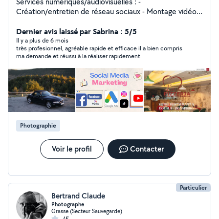
Services numériques/audiovisuelles : -
Création/entretien de réseau sociaux - Montage vidéo
pour tout type de projet - Shooting photo et vidéo
professionnel Service rapide et adapté à vos besoins
Dernier avis laissé par Sabrina : 5/5
Bilingue anglais/français N'hésitez pas à me contacter
Il y a plus de 6 mois
très profesionnel, agréable rapide et efficace il a bien compris
pour vos projets créatifs !
ma demande et réussi à la réaliser rapidement
Photographie
Voir le profil
Contacter
Particulier
Bertrand Claude
Photographe
Grasse (Secteur Sauvegarde)