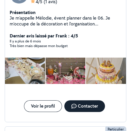
4/5
(1 avis)
Présentation
Je m'appelle Mélodie, évent planner dans le 06. Je
m'occupe de la décoration et l'organisation
d'évènements : Anniversaire, Mariage, baptême, gender
reveal, EVJF etc. N'hésitez pas à me contacter. A très
Dernier avis laissé par Frank : 4/5
vite
Il y a plus de 6 mois
Très bien mais dépasse mon budget
Voir le profil
Contacter
Particulier