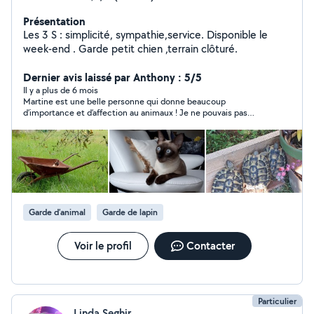
Présentation
Les 3 S : simplicité, sympathie,service. Disponible le
week-end . Garde petit chien ,terrain clôturé.
Dernier avis laissé par Anthony : 5/5
Il y a plus de 6 mois
Martine est une belle personne qui donne beaucoup
d’importance et d’affection au animaux ! Je ne pouvais pas
rêver mieux et j’ai pu partir l’esprit tranquille en vacance en lui
laissant mon appartement pour la garde de mon petit chat
Simba et j’ ai été plus que satisfait !! Je recommande Martine
sérieusement ! Encore merci beaucoup ☺️
Garde d’animal
Garde de lapin
Voir le profil
Contacter
Particulier
Linda Seghir