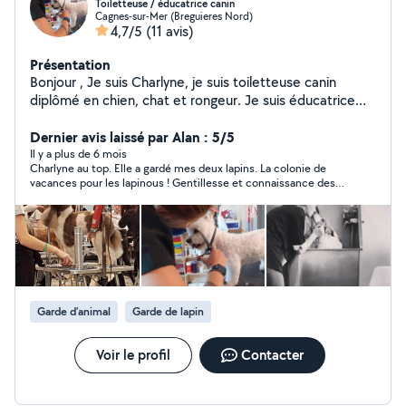
Toiletteuse / éducatrice canin
Cagnes-sur-Mer (Breguieres Nord)
4,7/5
(11 avis)
Présentation
Bonjour , Je suis Charlyne, je suis toiletteuse canin
diplômé en chien, chat et rongeur. Je suis éducatrice
canin diplômé depuis des années, Je fait du
gardiennage pour animaux si besoin avec diplôme aussi
Dernier avis laissé par Alan : 5/5
à l'appuie. Je suis photographe pour les personnes
Il y a plus de 6 mois
Charlyne au top. Elle a gardé mes deux lapins. La colonie de
souhaitant des clichés de leurs animaux, le tarifs et à
vacances pour les lapinous ! Gentillesse et connaissance des
discuter
animaux.
Garde d’animal
Garde de lapin
Voir le profil
Contacter