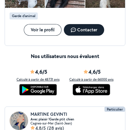
completement à notre famille aimante. Au plaisir de
garder vos animaux durant votre absence et ainsi de les
chouchouter choyer et avoir une attitude bienveillante
Garde d’animal
le temps de votre absence pour leur offrir des vacances
inoubliables . Je suis tout à fait capable de les soigner,
située proche d'un cabinet vétérinaire si besoin de
Voir le profil
Contacter
réagir rapidement. Je n'en prends plus que 1 à 2 . A
bientôt alors. chaleureusement. Virginie
Nos utilisateurs nous évaluent
4,6/5
4,6/5
Calculé à partir de 48731 avis
Calculé à partir de 66000 avis
Particulier
MARTINE GEVINTI
Avec plaisir !Garde ptit chien
Cagnes-sur-Mer (Saint-Jean)
4,8/5
(28 avis)