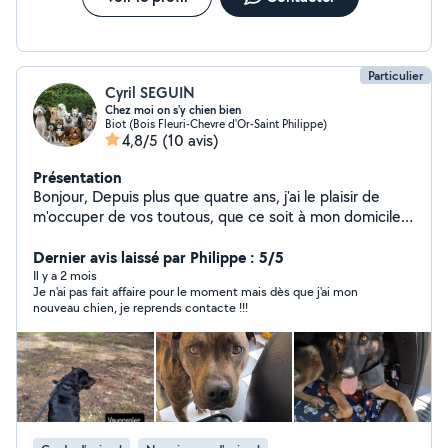
Particulier
Cyril SEGUIN
Chez moi on s'y chien bien
Biot (Bois Fleuri-Chevre d'Or-Saint Philippe)
4,8/5
(10 avis)
Présentation
Bonjour, Depuis plus que quatre ans, j'ai le plaisir de
m'occuper de vos toutous, que ce soit à mon domicile
(staff, beauceron, tervueren, doberman, dogue
argentin...), à leur domicile (doberman, berger allemand,
Dernier avis laissé par Philippe : 5/5
ridgeback, malinois...) ou simplement pour des
Il y a 2 mois
Je n'ai pas fait affaire pour le moment mais dès que j'ai mon
promenades (BA, staff, barzoï...). Je me suis surtout
nouveau chien, je reprends contacte !!!
occupé de gros toutous, je me sens plus à l'aise à leurs
côtés. Je suis diplômé ACACED. Je dispose d'un
appartement et d'une grande terrasse sécurisée.
Plusieurs randonnées possibles directement en bas de
chez moi, ombragées et au calme. Calme, de confiance
et sérieux, je me suis toujours adapté aux chiens dont je
me suis occupé, qu'ils soient pantouflards, sportifs ou