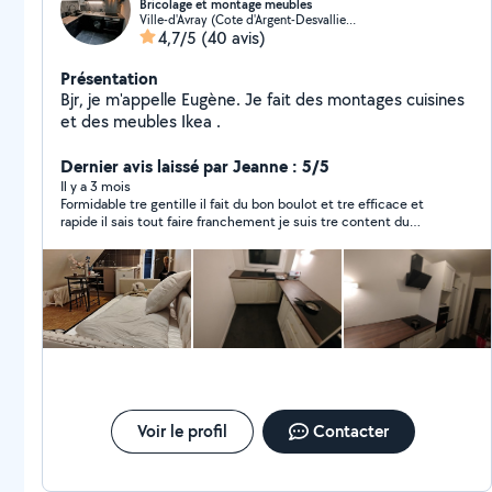
Bricolage et montage meubles
Ville-d'Avray (Cote d'Argent-Desvallieres-Gambetta)
4,7/5
(40 avis)
Présentation
Bjr, je m'appelle Eugène. Je fait des montages cuisines
et des meubles Ikea .
Dernier avis laissé par Jeanne : 5/5
Il y a 3 mois
Formidable tre gentille il fait du bon boulot et tre efficace et
rapide il sais tout faire franchement je suis tre content du
boulot qui l’a fait chez moi rien a dire
Voir le profil
Contacter