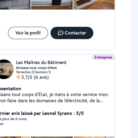
Voir le profil
Contacter
Entreprise
Les Maîtres du Bâtiment
Artisans tout corps d'état
Versailles (Chantiers 1)
3,7/5
(6 avis)
ésentation
tisans tout corps d'État, je mets à votre service mon
oir-faire dans les domaines de l'électricité, de la
mberie, de la peinture, ainsi que dans divers travaux
 rénovation et d'aménagement intérieur. Polyvalent,
rnier avis laissé par Leonel Syrano : 5/5
oureux et à l'écoute, j'interviens rapidement pour
y a plus de 6 mois
er
s prestations soignées, adaptées à vos besoins et à
tre budget.