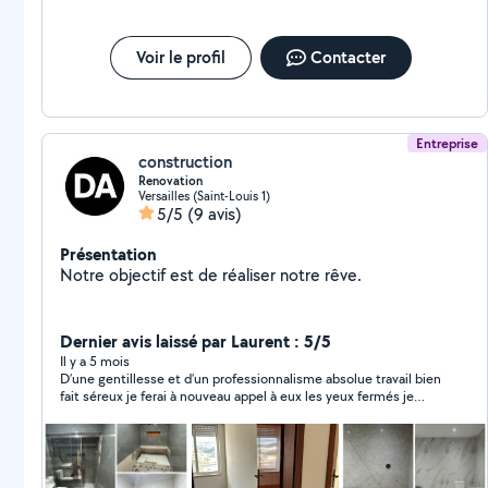
pour les femme
Voir le profil
Contacter
Entreprise
construction
Renovation
Versailles (Saint-Louis 1)
5/5
(9 avis)
Présentation
Notre objectif est de réaliser notre rêve.
Dernier avis laissé par Laurent : 5/5
Il y a 5 mois
D’une gentillesse et d’un professionnalisme absolue travail bien
fait séreux je ferai à nouveau appel à eux les yeux fermés je
recommande sans problèmes !