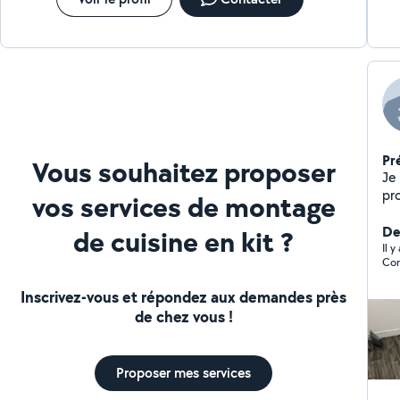
Pr
Vous souhaitez proposer
Je
pro
vos services de montage
prestations
Rénov
De
de cuisine en kit ?
Pré
Il 
Cor
dépose
pa
Inscrivez-vous et répondez aux demandes près
de chez vous !
Proposer mes services