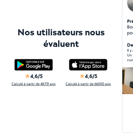
Pr
Bon
Nos utilisateurs nous
po
cui
évaluent
De
Il y
Un 
cui
d’e
!
4,6/5
4,6/5
Calculé à partir de 48731 avis
Calculé à partir de 66000 avis