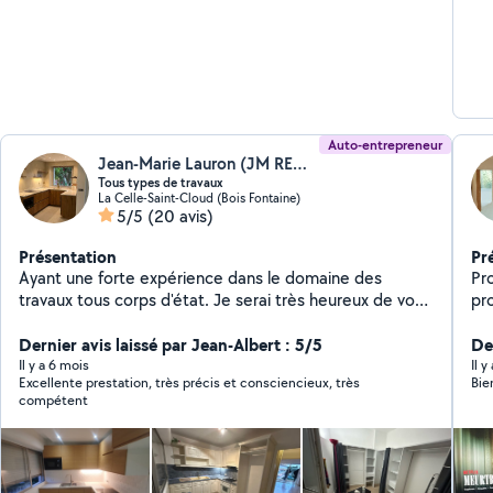
Auto-entrepreneur
Jean-Marie Lauron (JM RENOV)
Tous types de travaux
La Celle-Saint-Cloud (Bois Fontaine)
5/5
(20 avis)
Présentation
Pr
Ayant une forte expérience dans le domaine des
Profil
travaux tous corps d'état. Je serai très heureux de vous
prop
accompagner dans vos futurs projets
de meubles
Dernier avis laissé par Jean-Albert : 5/5
luminaires) 
Der
eff
Il y a 6 mois
Il y
Excellente prestation, très précis et consciencieux, très
Bie
se
compétent