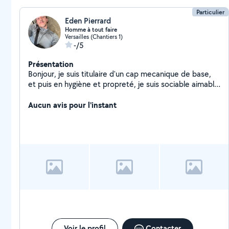
Particulier
Eden Pierrard
Homme à tout faire
Versailles (Chantiers 1)
-/5
Présentation
Bonjour, je suis titulaire d'un cap mecanique de base,
et puis en hygiène et propreté, je suis sociable aimable
et respectueux et cherche à comblé mes fin de mois
au vue de mes situations
Aucun avis pour l'instant
Voir le profil
Contacter