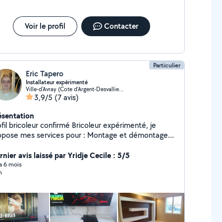
Voir le profil
Contacter
Particulier
Eric Tapero
Installateur expérimenté
Ville-d'Avray (Cote d'Argent-Desvallieres-Gambetta)
3,9/5
(7 avis)
ésentation
 bricoleur confirmé Bricoleur expérimenté, je
ose mes services pour : Montage et démontage
 Petits travaux (perçage, étagères,
Réparations simples Travail propre et
nier avis laissé par Yridje Cecile : 5/5
icace, matériel fourni si besoin. Disponible en
 a 6 mois
n
maine et week-end.