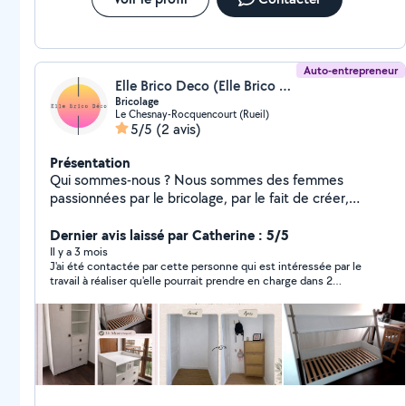
Auto-entrepreneur
Elle Brico Deco (Elle Brico Déco)
Bricolage
Le Chesnay-Rocquencourt (Rueil)
5/5
(2 avis)
Présentation
Qui sommes-nous ? Nous sommes des femmes
passionnées par le bricolage, par le fait de créer,
réparer et trouver des solutions là où d'autres voient
des problèmes. Nous aimons profondément ce que
Dernier avis laissé par Catherine : 5/5
nous faisons et surtout, nous aimons aider Brico Déco :
Il y a 3 mois
J'ai été contactée par cette personne qui est intéressée par le
un service de confiance, humain et bienveillant.
travail à réaliser qu'elle pourrait prendre en charge dans 2
Réparer, installer, aménager Mais aussi partager ce que
semaines. Je peux patienter.
nous savons. Si vous souhaitez apprendre, comprendre,
ou même faire avec nous que ce soit vous, ou vos
enfants nous serons là, avec patience, sans jugement,
et avec plaisir Parce que le bricolage, c'est aussi une
forme d'autonomie et de confiance en soi Versailles &
alentours Contact en message privé Par des femmes,