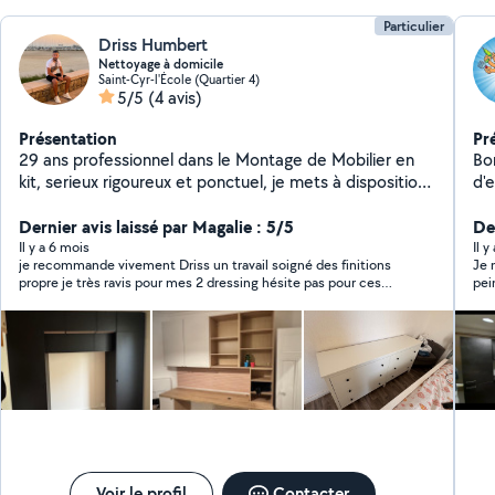
Particulier
Driss Humbert
Nettoyage à domicile
Saint-Cyr-l'École (Quartier 4)
5/5
(4 avis)
Présentation
Pr
29 ans professionnel dans le Montage de Mobilier en
Bonjour Je suis po
kit, serieux rigoureux et ponctuel, je mets à disposition
d'e
mon savoir-faire, tarif intéressant le Montage et mon
pr
métier (zero626373614
Dernier avis laissé par Magalie : 5/5
po
De
éle
Il y a 6 mois
Il 
je recommande vivement Driss un travail soigné des finitions
Je ne
mes
propre je très ravis pour mes 2 dressing hésite pas pour ces
pei
un 
services il est top rien a dire merci beaucoup
des
co
cuisine IKEA. J’a
(je 
dan
cou
la 
mon
mon
pre
500
Voir le profil
Contacter