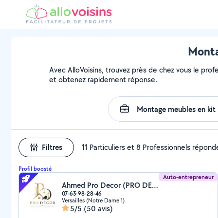
Montag
Avec AlloVoisins, trouvez près de chez vous le profe
et obtenez rapidement réponse.
Filtres
11 Particuliers et 8 Professionnels répond
Profil boosté
Auto-entrepreneur
Ahmed Pro Decor (PRO DECOR)
07-63-98-28-46
Versailles (Notre Dame 1)
5/5
(50 avis)