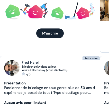
M'inscrire
Particulier
Fred Harel
Bricoleur polyvalent serieux
Vélizy-Villacoublay (Zone d'Activites)
-/5
Présentation
Pr
Passionner de bricolage en tout genre plus de 30 ans d
Bo
expérience je possède tout t Type d outillage pour
mode
travaux tout corp d état
mo
Aucun avis pour l'instant
Au