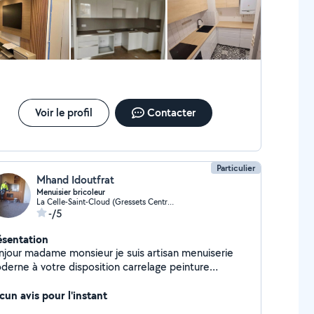
Voir le profil
Contacter
Particulier
Mhand Idoutfrat
Menuisier bricoleur
La Celle-Saint-Cloud (Gressets Centre Garenne Bechevet)
-/5
ésentation
njour madame monsieur je suis artisan menuiserie
rne à votre disposition carrelage peinture
ntage de meuble
cun avis pour l'instant