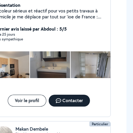
ésentation
coleur sérieux et réactif pour vos petits travaux à
micile je me déplace par tout sur 'ioe de France :
ntage de meubles, Fixation TV/étagères, Pose
éparations plomberie et électricité.
rnier avis laissé par Abdoul : 5/5
ttoyage de terrasse, Garage Balcon et organisation
 a 25 jours
s sympathique
timisation et création des espaces du rangement
card, Cave ....
Voir le profil
Contacter
Particulier
Makan Dembele