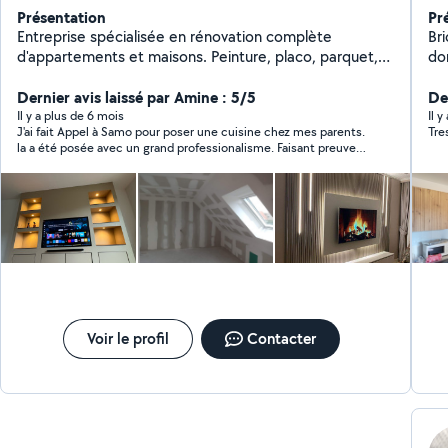
Présentation
Pr
Entreprise spécialisée en rénovation complète
Bri
d'appartements et maisons. Peinture, placo, parquet,
do
salle de bain, cuisine, électricité et finitions. Garantie
Mo
décennale. Chantier propre, devis rapide et suivi
Dernier avis laissé par Amine : 5/5
luminaires, R
De
sérieux du projet.
Ne
Il y a plus de 6 mois
Il y
J'ai fait Appel à Samo pour poser une cuisine chez mes parents.
Tre
et op
la a été posée avec un grand professionalisme. Faisant preuve
Pla
de beaucoup de rigueur et de munitie. les finitions sont très
bien ! mes parents sont contents.
Voir le profil
Contacter