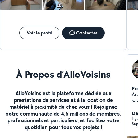
Voir le profil
Contacter
À Propos d’AlloVoisins
Pr
AlloVoisins est la plateforme dédiée aux
Ar
prestations de services et à la location de
sav
matériel à proximité de chez vous ! Rejoignez
plo
notre communauté de 4,5 millions de membres,
de
De
rig
Il 
professionnels et particuliers, et facilitez votre
Sup
de
quotidien pour tous vos projets !
vo