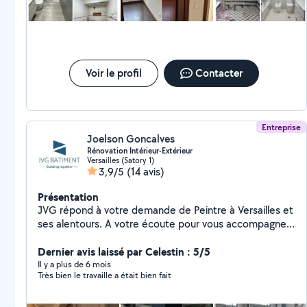
Voir le profil
Contacter
Entreprise
Joelson Goncalves
Rénovation Intérieur-Extérieur
Versailles (Satory 1)
3,9/5
(14 avis)
Présentation
JVG répond à votre demande de Peintre à Versailles et
ses alentours. A votre écoute pour vous accompagner
dans vos projets de Peinture intérieur, Peinture
extérieur, (façade, balcon...), Bande, Rebouchage,
Dernier avis laissé par Celestin : 5/5
Enduit, Ponçage, Ratissage, Ravalement de façade,
Il y a plus de 6 mois
Très bien le travaille a était bien fait
Papier peint, Nettoyage de façade, Nettoyage de
chantier, Maçonnerie, Démolition.