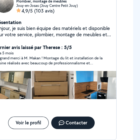
Plombier, montage de meubles
Jouy-en-Josas (Jouy Centre Petit Jouy)
4,9/5
(103 avis)
ésentation
jour, je suis bien équipe des matériels et disponible
ur votre service, plombier, montage de meubles et
sine
rnier avis laissé par Therese : 5/5
 a 5 mois
grand merci à M. Makan ! Montage du lit et installation de la
sine réalisés avec beaucoup de professionnalisme et
fficacité. Je suis vraiment ravie, je recommande sans hésiter
Voir le profil
Contacter