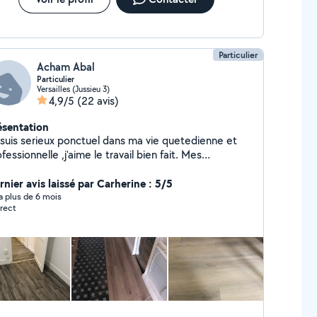
Particulier
Acham Abal
Particulier
Versailles (Jussieu 3)
4,9/5
(22 avis)
ésentation
 suis serieux ponctuel dans ma vie quetedienne et
fessionnelle ,j'aime le travail bien fait. Mes
. Électricité bâtiment : Installation -
ation - dépannage. Peinture, papier peint.
rnier avis laissé par Carherine : 5/5
paration , enduit, ponçage et peinture. Pose et
y a plus de 6 mois
rect
 du papier peint. Carrelage sol et mur. Pose de
rquet