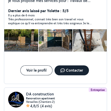
je vous propose mes services pour : Travaux de
maçonnerie (murs, cloisons, rénovations), Finitions
intérieures de qualité, Travaux de plâtrerie, Réalisation
Dernier avis laissé par Yolette : 5/5
et rénovation de façades. Je travaille avec sérieux,
Il y a plus de 6 mois
Très professionnel, connait très bien son travail et vous
rapidité et souci du détail afin de garantir un résultat
explique ce qu'il va entreprendre et très très soigneux Je le
propre et durable. Devis gratuit prix compétitifs.
recommande avec confiance
N'hésitez pas à me contacter pour vos projets !
Voir le profil
Contacter
Entreprise
DA construction
Renovation apartment
Versailles (Chantiers 2)
4,8/5
(4 avis)