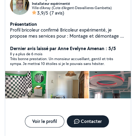
Installateur expérimenté
Ville-d'Avray (Cote d'Argent-Desvallieres-Gambetta)
3,9/5
(7 avis)
Présentation
Profil bricoleur confirmé Bricoleur expérimenté, je
propose mes services pour : Montage et démontage de
meubles Petits travaux (perçage, étagères, luminaires)
Réparations simples Travail propre et efficace, matériel
Dernier avis laissé par Anne Evelyne Amenan : 5/5
fourni si besoin. Disponible en semaine et week-end.
Il y a plus de 6 mois
Très bonne prestation. Un monsieur accueillant, gentil et très
sympa. Je mettrai 10 étoiles si je le pouvais sans hésiter.
Voir le profil
Contacter