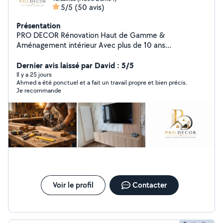
5/5
(50 avis)
Présentation
PRO DECOR Rénovation Haut de Gamme &
Aménagement intérieur Avec plus de 10 ans
d'expérience dans le bâtiment et la rénovation
intérieure, PRO DECOR transforme vos espaces avec un
Dernier avis laissé par David : 5/5
travail propre, moderne et des finitions impeccables.
Il y a 25 jours
Ahmed a été ponctuel et a fait un travail propre et bien précis.
Plus de 10 ans d'expérience Travail sérieux et
Je recommande
professionnel Finitions haut de gamme Respect des
délais et chantier toujours propre Intervention rapide et
efficace Nos services : Peinture intérieure / extérieure
Enduit, placo & bandes Pose parquet & carrelage
Rénovation cuisine & salle de bain Travaux de rénovation
complète Intervention partout en Île-de-France
Disponible 7j/7 Ahmed PRO DECOR 07-63-98-28-46
Voir le profil
Contacter