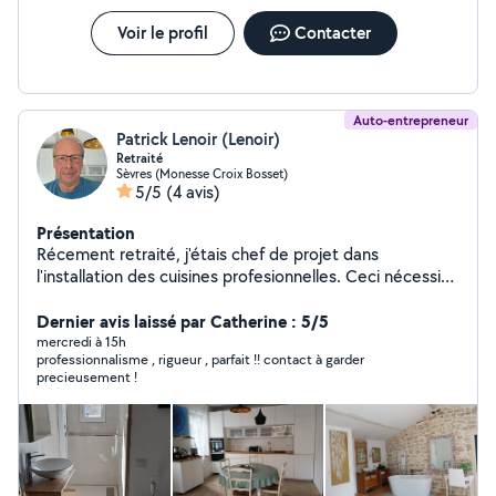
Voir le profil
Contacter
Auto-entrepreneur
Patrick Lenoir (Lenoir)
Retraité
Sèvres (Monesse Croix Bosset)
5/5
(4 avis)
Présentation
Récement retraité, j'étais chef de projet dans
l'installation des cuisines profesionnelles. Ceci nécessite
d'être compétent en électricité, plomberie, froid,
montage, installation de meubles, travaux divers. J'ai
Dernier avis laissé par Catherine : 5/5
rénové trois maisons, je suis tres bricoleur et créatif
mercredi à 15h
professionnalisme , rigueur , parfait !! contact à garder
pour trouver des solutions techniques à vos problemes,
precieusement !
et réfléchir a vos besoin. J'ai aussi de l'experience en
jardinage, arrosage automatique, tonte, taille etc...