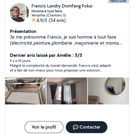
Particulier
Francis Landry Domfang Fokui
Homme à tout faire.
Versailles (Chantiers 3)
4,9/5
(34 avis)
Présentation
Je me prénomme Francis, je suis homme à tout faire
(électricité,peinture,plomberie ,maçonnerie et montage
de meubles.) Je réponds au 07-58-49-00-12
Dernier avis laissé par Amélie : 5/5
Il y a 16 jours
Malgré la complexité du travail demandé, Francis s’est adapté
et a fait de son mieux pour nous proposer une solution
esthétique et adaptée à notre demande. Personne serviable et
professionnelle. 🙂
Voir le profil
Contacter