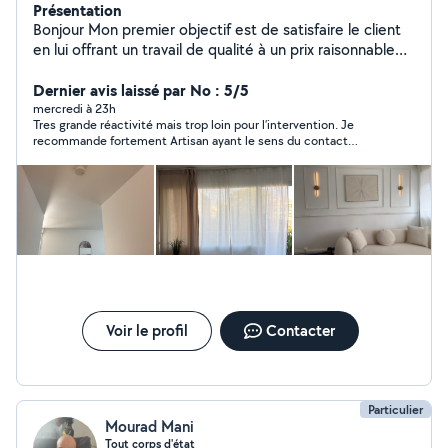
Présentation
Bonjour Mon premier objectif est de satisfaire le client
en lui offrant un travail de qualité à un prix raisonnable
de gagner sa confiance afin de conquérir un nouveau
client. Je suis à votre service à tout moment. N'hésitez
Dernier avis laissé par No : 5/5
pas à nous contacter. Je travaille dans toute l'île de
mercredi à 23h
Tres grande réactivité mais trop loin pour l’intervention. Je
France disponible 7j/7. cordialement À votre service.
recommande fortement Artisan ayant le sens du contact
24/24 7j/7 -enduits / peinture intérieure murs / plafonds
(respect et bienveillance)
- bricolage ( installation étagères, luminaire,meubles,
pose cuisine/salle de bains, miroirs, électroménager /
découpe plan travail, pose Tv , moulures etc -
installation de meubles( montage compris) -électricité -
petite plomberie ( installation évier , robinetterie,
douchette) - serrure Changement porte -
déménagement - manutention
Voir le profil
Contacter
Particulier
Mourad Mani
Tout corps d'état