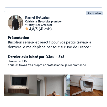
Particulier
Kamel Bettahar
Cuisiniste Electricité plomber
Viroflay (Les Arcades)
4,8/5
(41 avis)
Présentation
Bricoleur sérieux et réactif pour vos petits travaux à
domicile je me déplace par tout sur 'ioe de France :
Montage de meubles, Fixation TV/étagères, Pose
luminaires, Réparations plomberie et électricité.
Dernier avis laissé par DJoul : 5/5
Nettoyage de terrasse, Garage Balcon et organisation
dimanche à 15h
Sérieux, travail très propre et professionnel je recommande
et optimisation et création des espaces du rangement
Placard, Cave ....