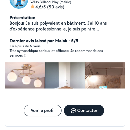
Vélizy-Villacoublay (Mairie)
4,6/5
(50 avis)
Présentation
Bonjour Je suis polyvalent en bâtiment. J'ai 10 ans
d'expérience professionnelle, je suis peintre
professionnel et enduit,posé de papier ,posé de Lino,
pose de cuisine montage de meuble,plombier,
Dernier avis laissé par Malak : 5/5
électricité,je fais un travail de qualité, j'essaie de rendre
Il y a plus de 6 mois
Très sympathique serieux et efficace. Je recommande ses
mes clients satisfaits de mon travail. J'essaie de faire un
services !!
travail décent pour mes clients à bas prix. cordialement
Voir le profil
Contacter