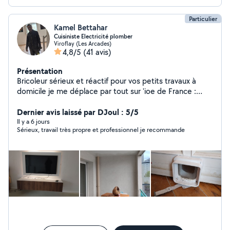
Particulier
Kamel Bettahar
Cuisiniste Electricité plomber
Viroflay (Les Arcades)
4,8/5
(41 avis)
Présentation
Bricoleur sérieux et réactif pour vos petits travaux à
domicile je me déplace par tout sur 'ioe de France :
Montage de meubles, Fixation TV/étagères, Pose
luminaires, Réparations plomberie et électricité.
Dernier avis laissé par DJoul : 5/5
Nettoyage de terrasse, Garage Balcon et organisation
Il y a 6 jours
Sérieux, travail très propre et professionnel je recommande
et optimisation et création des espaces du rangement
Placard, Cave ....