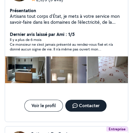
Présentation
Artisans tout corps d'État, je mets à votre service mon
savoir-faire dans les domaines de l'électricité, de la
plomberie, de la peinture, ainsi que dans divers travaux
de rénovation et d'aménagement intérieur. Polyvalent,
Dernier avis laissé par Ami : 1/5
rigoureux et à l'écoute, j'interviens rapidement pour des
Il y a plus de 6 mois
Ce monsieur ne s’est jamais présenté au rendez-vous fixé et n’a
prestations soignées, adaptées à vos besoins et à votre
donné aucun signe de vie. Il n’a même pas ouvert mon
budget.
message de relance sur AlloVoisins. J’avais pourtant vu un avis
mentionnant qu’il ne s’était déjà pas présenté à un rendez-vous.
Je confirme qu’il n’est pas fiable.
Voir le profil
Contacter
Entreprise