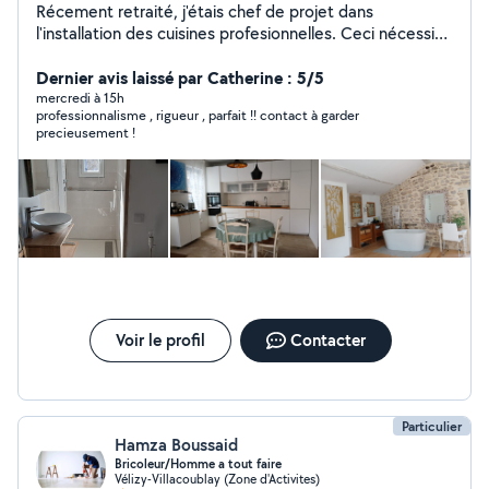
Récement retraité, j'étais chef de projet dans
l'installation des cuisines profesionnelles. Ceci nécessite
d'être compétent en électricité, plomberie, froid,
montage, installation de meubles, travaux divers. J'ai
Dernier avis laissé par Catherine : 5/5
rénové trois maisons, je suis tres bricoleur et créatif
mercredi à 15h
professionnalisme , rigueur , parfait !! contact à garder
pour trouver des solutions techniques à vos problemes,
precieusement !
et réfléchir a vos besoin. J'ai aussi de l'experience en
jardinage, arrosage automatique, tonte, taille etc...
Voir le profil
Contacter
Particulier
Hamza Boussaid
Bricoleur/Homme a tout faire
Vélizy-Villacoublay (Zone d'Activites)