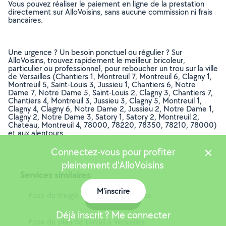
Vous pouvez réaliser le paiement en ligne de la prestation
directement sur AlloVoisins, sans aucune commission ni frais
bancaires.
Une urgence ? Un besoin ponctuel ou régulier ? Sur
AlloVoisins, trouvez rapidement le meilleur bricoleur,
particulier ou professionnel, pour reboucher un trou sur la ville
de Versailles (Chantiers 1, Montreuil 7, Montreuil 6, Clagny 1,
Montreuil 5, Saint-Louis 3, Jussieu 1, Chantiers 6, Notre
Dame 7, Notre Dame 5, Saint-Louis 2, Clagny 3, Chantiers 7,
Chantiers 4, Montreuil 3, Jussieu 3, Clagny 5, Montreuil 1,
Clagny 4, Clagny 6, Notre Dame 2, Jussieu 2, Notre Dame 1,
Clagny 2, Notre Dame 3, Satory 1, Satory 2, Montreuil 2,
Chateau, Montreuil 4, 78000, 78220, 78350, 78210, 78000)
et aux alentours.
Connectez-vous pour profiter
pleinement d'AlloVoisins
Services similaires
M'inscrire
Pose de tringle à rideaux à Versailles
Carte
Déjà inscrit ? Me connecter
Pose de plan de travail à Versailles