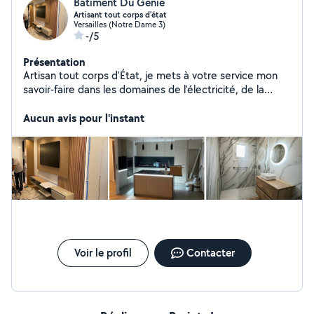
Batiment Du Genie
Artisant tout corps d'état
Versailles (Notre Dame 3)
-/5
Présentation
Artisan tout corps d'État, je mets à votre service mon
savoir-faire dans les domaines de l'électricité, de la
plomberie, de la peinture, ainsi que dans divers travaux
de rénovation et d'aménagement intérieur. Polyvalent,
Aucun avis pour l'instant
rigoureux et à l'écoute, j'interviens rapidement pour des
prestations soignées, adaptées à vos besoins et à votre
budget.
Voir le profil
Contacter