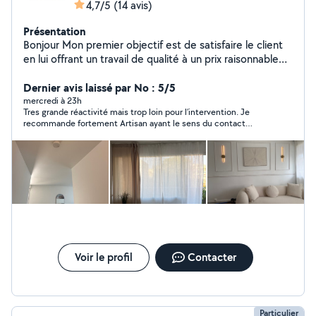
4,7/5
(14 avis)
Présentation
Bonjour Mon premier objectif est de satisfaire le client
en lui offrant un travail de qualité à un prix raisonnable
de gagner sa confiance afin de conquérir un nouveau
client. Je suis à votre service à tout moment. N'hésitez
Dernier avis laissé par No : 5/5
pas à nous contacter. Je travaille dans toute l'île de
mercredi à 23h
Tres grande réactivité mais trop loin pour l’intervention. Je
France disponible 7j/7. cordialement À votre service.
recommande fortement Artisan ayant le sens du contact
24/24 7j/7 -enduits / peinture intérieure murs / plafonds
(respect et bienveillance)
- bricolage ( installation étagères, luminaire,meubles,
pose cuisine/salle de bains, miroirs, électroménager /
découpe plan travail, pose Tv , moulures etc -
installation de meubles( montage compris) -électricité -
petite plomberie ( installation évier , robinetterie,
douchette) - serrure Changement porte -
déménagement - manutention
Voir le profil
Contacter
Particulier