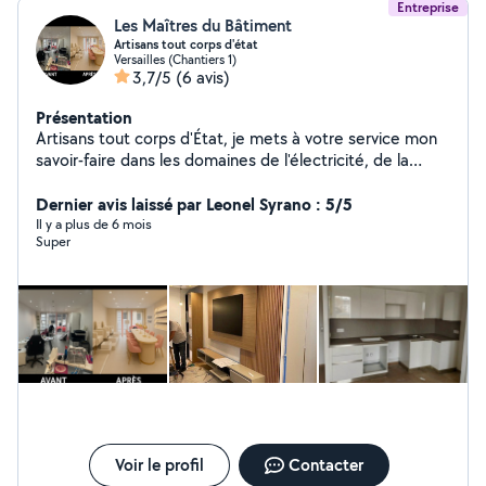
Entreprise
Les Maîtres du Bâtiment
Artisans tout corps d'état
Versailles (Chantiers 1)
3,7/5
(6 avis)
Présentation
Artisans tout corps d'État, je mets à votre service mon
savoir-faire dans les domaines de l'électricité, de la
plomberie, de la peinture, ainsi que dans divers travaux
de rénovation et d'aménagement intérieur. Polyvalent,
Dernier avis laissé par Leonel Syrano : 5/5
rigoureux et à l'écoute, j'interviens rapidement pour des
Il y a plus de 6 mois
Super
prestations soignées, adaptées à vos besoins et à votre
budget.
Voir le profil
Contacter