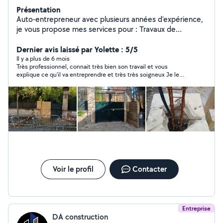
Présentation
Auto-entrepreneur avec plusieurs années d'expérience,
je vous propose mes services pour : Travaux de
maçonnerie (murs, cloisons, rénovations), Finitions
intérieures de qualité, Travaux de plâtrerie, Réalisation
Dernier avis laissé par Yolette : 5/5
et rénovation de façades. Je travaille avec sérieux,
Il y a plus de 6 mois
Très professionnel, connait très bien son travail et vous
rapidité et souci du détail afin de garantir un résultat
explique ce qu'il va entreprendre et très très soigneux Je le
propre et durable. Devis gratuit prix compétitifs.
recommande avec confiance
N'hésitez pas à me contacter pour vos projets !
Voir le profil
Contacter
Entreprise
DA construction