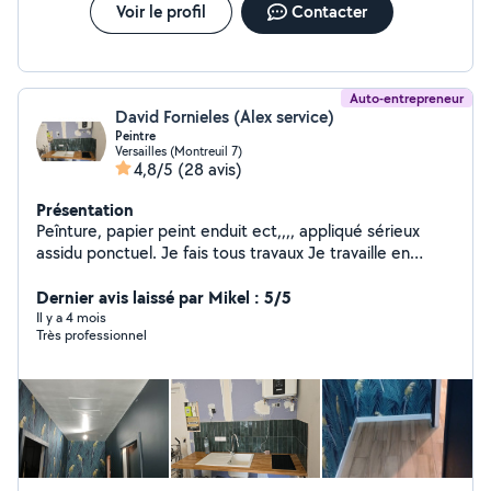
Voir le profil
Contacter
Auto-entrepreneur
David Fornieles (Alex service)
Peintre
Versailles (Montreuil 7)
4,8/5
(28 avis)
Présentation
Peînture, papier peint enduit ect,,,, appliqué sérieux
assidu ponctuel. Je fais tous travaux Je travaille en
partenariat avec le rmerlin Pose papier simple, à raccord
Enduit Toile de verre Placo Peinture Ect prix correct
Dernier avis laissé par Mikel : 5/5
Peinture enduit 10 à 13 euros m2 Papier peint détapisse
Il y a 4 mois
Très professionnel
Lino Pose pvc Merci de répondre aux messages que
vous ayez trouvé ou non par respect merci à tous