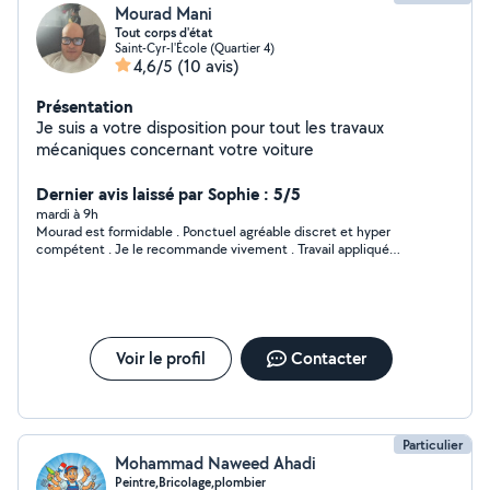
Mourad Mani
Tout corps d'état
Saint-Cyr-l'École (Quartier 4)
4,6/5
(10 avis)
Présentation
Je suis a votre disposition pour tout les travaux
mécaniques concernant votre voiture
Dernier avis laissé par Sophie : 5/5
mardi à 9h
Mourad est formidable . Ponctuel agréable discret et hyper
compétent . Je le recommande vivement . Travail appliqué
soigné conseils … Je ferai appel à lui pour d’autres travaux à
l’avenir . Merci Mourad !
Voir le profil
Contacter
Particulier
Mohammad Naweed Ahadi
Peintre,Bricolage,plombier