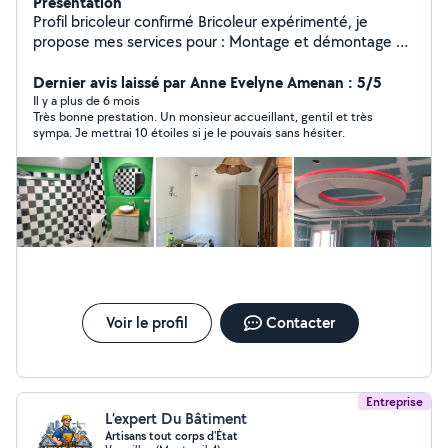
Présentation
Profil bricoleur confirmé Bricoleur expérimenté, je
propose mes services pour : Montage et démontage de
meubles Petits travaux (perçage, étagères, luminaires)
Réparations simples Travail propre et efficace, matériel
Dernier avis laissé par Anne Evelyne Amenan : 5/5
fourni si besoin. Disponible en semaine et week-end.
Il y a plus de 6 mois
Très bonne prestation. Un monsieur accueillant, gentil et très
sympa. Je mettrai 10 étoiles si je le pouvais sans hésiter.
Voir le profil
Contacter
Entreprise
L’expert Du Bâtiment
Artisans tout corps d'État