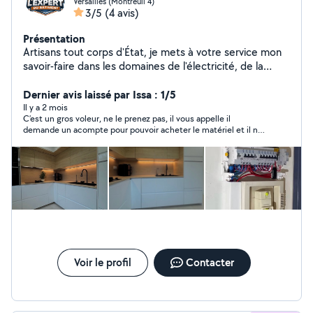
Versailles (Montreuil 4)
3/5
(4 avis)
Présentation
Artisans tout corps d'État, je mets à votre service mon
savoir-faire dans les domaines de l'électricité, de la
plomberie, de la peinture, ainsi que dans divers travaux
de rénovation et d'aménagement intérieur. Polyvalent,
Dernier avis laissé par Issa : 1/5
rigoureux et à l'écoute, j'interviens rapidement pour des
Il y a 2 mois
C’est un gros voleur, ne le prenez pas, il vous appelle il
prestations soignées, adaptées à vos besoins et à votre
demande un acompte pour pouvoir acheter le matériel et il ne
budget.
répond plus. Quand vous lui donnez l’acompte, il y a une plainte
contre lui. J’AI ÉTÉ BÊTE IL M’A ENVOYÉ UN RIB BELGE
Voir le profil
Contacter