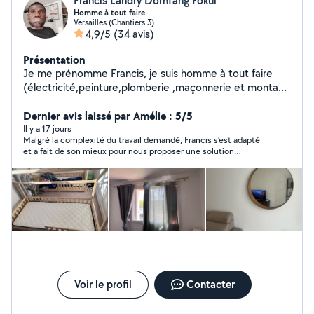
Francis Landry Domfang Fokui
Homme à tout faire.
Versailles (Chantiers 3)
4,9/5
(34 avis)
Présentation
Je me prénomme Francis, je suis homme à tout faire
(électricité,peinture,plomberie ,maçonnerie et montage
de meubles.) Je réponds au 07-58-49-00-12
Dernier avis laissé par Amélie : 5/5
Il y a 17 jours
Malgré la complexité du travail demandé, Francis s’est adapté
et a fait de son mieux pour nous proposer une solution
esthétique et adaptée à notre demande. Personne serviable et
professionnelle. 🙂
Voir le profil
Contacter