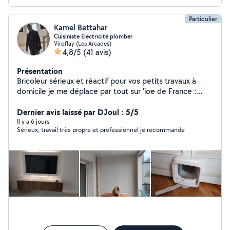
Particulier
Kamel Bettahar
Cuisiniste Electricité plomber
Viroflay (Les Arcades)
4,8/5
(41 avis)
Présentation
Bricoleur sérieux et réactif pour vos petits travaux à
domicile je me déplace par tout sur 'ioe de France :
Montage de meubles, Fixation TV/étagères, Pose
luminaires, Réparations plomberie et électricité.
Dernier avis laissé par DJoul : 5/5
Nettoyage de terrasse, Garage Balcon et organisation
Il y a 6 jours
Sérieux, travail très propre et professionnel je recommande
et optimisation et création des espaces du rangement
Placard, Cave ....