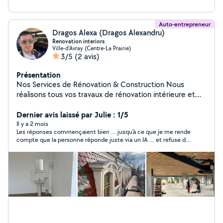
Auto-entrepreneur
Dragos Alexa (Dragos Alexandru)
Renovation interiors
Ville-d'Avray (Centre-La Prairie)
3/5
(2 avis)
Présentation
Nos Services de Rénovation & Construction Nous
réalisons tous vos travaux de rénovation intérieure et
extérieure avec sérieux, qualité et professionnalisme.
Intérieur * Pose de placo (cloisons, faux plafonds,
Dernier avis laissé par Julie : 1/5
isolation) * Peinture intérieure et décoration * Pose de
Il y a 2 mois
Les réponses commençaient bien … jusqu’à ce que je me rende
carrelage et faïence * Parquet flottant et stratifié *
compte que la personne réponde juste via un IA … et refuse de
Rénovation complète de salle de bain * Montage et
donner son numéro de téléphone c’est à moi de lui envoyer … à
pose de cuisine * Enduit, ponçage et finitions *
partir du moment où j’ai demandé son numéro -> plus aucune
Électricité et petits travaux de plomberie *
réponse ! Arnaque en perspective ..
Aménagement intérieur sur mesure Extérieur * Peinture
extérieure * Terrasse et aménagement extérieur *
Façade et rénovation extérieure * Petite maçonnerie *
Nettoyage et remise en état Pourquoi nous choisir ?
Travail soigné et professionnel Respect des délais Devis