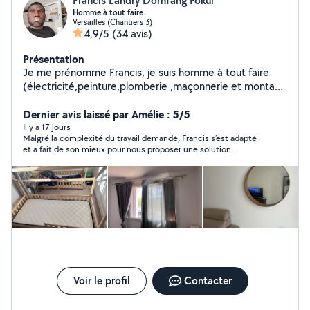
Francis Landry Domfang Fokui
Homme à tout faire.
Versailles (Chantiers 3)
4,9/5
(34 avis)
Présentation
Je me prénomme Francis, je suis homme à tout faire
(électricité,peinture,plomberie ,maçonnerie et montage
de meubles.) Je réponds au 07-58-49-00-12
Dernier avis laissé par Amélie : 5/5
Il y a 17 jours
Malgré la complexité du travail demandé, Francis s’est adapté
et a fait de son mieux pour nous proposer une solution
esthétique et adaptée à notre demande. Personne serviable et
professionnelle. 🙂
Voir le profil
Contacter