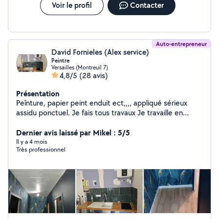
Voir le profil
Contacter
Auto-entrepreneur
David Fornieles (Alex service)
Peintre
Versailles (Montreuil 7)
4,8/5
(28 avis)
Présentation
Peînture, papier peint enduit ect,,,, appliqué sérieux
assidu ponctuel. Je fais tous travaux Je travaille en
partenariat avec le rmerlin Pose papier simple, à raccord
Enduit Toile de verre Placo Peinture Ect prix correct
Dernier avis laissé par Mikel : 5/5
Peinture enduit 10 à 13 euros m2 Papier peint détapisse
Il y a 4 mois
Très professionnel
Lino Pose pvc Merci de répondre aux messages que
vous ayez trouvé ou non par respect merci à tous