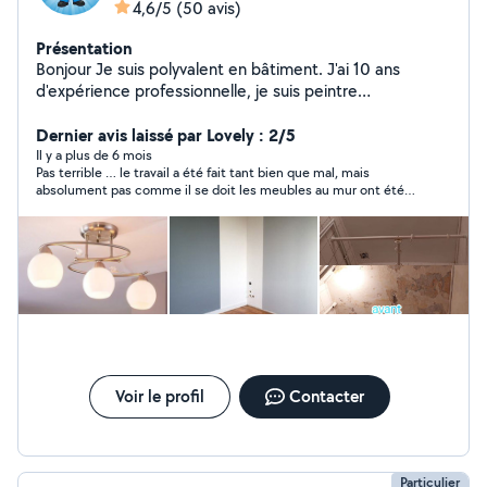
4,6/5
(50 avis)
Présentation
Bonjour Je suis polyvalent en bâtiment. J'ai 10 ans
d'expérience professionnelle, je suis peintre
professionnel et enduit,posé de papier ,posé de Lino,
pose de cuisine montage de meuble,plombier,
Dernier avis laissé par Lovely : 2/5
électricité,je fais un travail de qualité, j'essaie de rendre
Il y a plus de 6 mois
Pas terrible … le travail a été fait tant bien que mal, mais
mes clients satisfaits de mon travail. J'essaie de faire un
absolument pas comme il se doit les meubles au mur ont été
travail décent pour mes clients à bas prix. cordialement
posées de travers, mais en même temps, percer des choses au
mur, sans avoir de règles de niveau me semble difficile j’ai écrit
au monsieur afin qu’il puisse repasser chez moi pour faire
l’ajustement, mais il ne m’a pas donné les suite … Dommage
Voir le profil
Contacter
Particulier