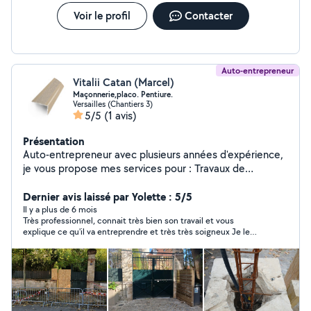
rapide et détaillé Équipe sérieuse et expérimentée
Intervention pour particuliers et professionnels
Voir le profil
Contacter
Contactez-nous dès maintenant pour un devis gratuit et
une étude de votre projet.
Auto-entrepreneur
Vitalii Catan (Marcel)
Maçonnerie,placo. Pentiure.
Versailles (Chantiers 3)
5/5
(1 avis)
Présentation
Auto-entrepreneur avec plusieurs années d'expérience,
je vous propose mes services pour : Travaux de
maçonnerie (murs, cloisons, rénovations), Finitions
intérieures de qualité, Travaux de plâtrerie, Réalisation
Dernier avis laissé par Yolette : 5/5
et rénovation de façades. Je travaille avec sérieux,
Il y a plus de 6 mois
Très professionnel, connait très bien son travail et vous
rapidité et souci du détail afin de garantir un résultat
explique ce qu'il va entreprendre et très très soigneux Je le
propre et durable. Devis gratuit prix compétitifs.
recommande avec confiance
N'hésitez pas à me contacter pour vos projets !