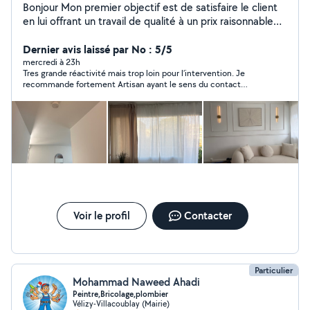
Bonjour Mon premier objectif est de satisfaire le client
en lui offrant un travail de qualité à un prix raisonnable
de gagner sa confiance afin de conquérir un nouveau
client. Je suis à votre service à tout moment. N'hésitez
Dernier avis laissé par No : 5/5
pas à nous contacter. Je travaille dans toute l'île de
mercredi à 23h
Tres grande réactivité mais trop loin pour l’intervention. Je
France disponible 7j/7. cordialement À votre service.
recommande fortement Artisan ayant le sens du contact
24/24 7j/7 -enduits / peinture intérieure murs / plafonds
(respect et bienveillance)
- bricolage ( installation étagères, luminaire,meubles,
pose cuisine/salle de bains, miroirs, électroménager /
découpe plan travail, pose Tv , moulures etc -
installation de meubles( montage compris) -électricité -
petite plomberie ( installation évier , robinetterie,
douchette) - serrure Changement porte -
déménagement - manutention
Voir le profil
Contacter
Particulier
Mohammad Naweed Ahadi
Peintre,Bricolage,plombier
Vélizy-Villacoublay (Mairie)