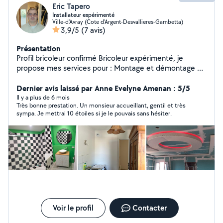
Eric Tapero
Installateur expérimenté
Ville-d'Avray (Cote d'Argent-Desvallieres-Gambetta)
3,9/5
(7 avis)
Présentation
Profil bricoleur confirmé Bricoleur expérimenté, je
propose mes services pour : Montage et démontage de
meubles Petits travaux (perçage, étagères, luminaires)
Réparations simples Travail propre et efficace, matériel
Dernier avis laissé par Anne Evelyne Amenan : 5/5
fourni si besoin. Disponible en semaine et week-end.
Il y a plus de 6 mois
Très bonne prestation. Un monsieur accueillant, gentil et très
sympa. Je mettrai 10 étoiles si je le pouvais sans hésiter.
Voir le profil
Contacter