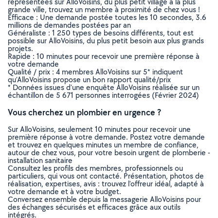
représentées sur AlloVoisins, du plus petit village à la plus
grande ville, trouvez un membre à proximité de chez vous !
Efficace : Une demande postée toutes les 10 secondes, 3.6
millions de demandes postées par an
Généraliste : 1 250 types de besoins différents, tout est
possible sur AlloVoisins, du plus petit besoin aux plus grands
projets.
Rapide : 10 minutes pour recevoir une première réponse à
votre demande
Qualité / prix : 4 membres AlloVoisins sur 5* indiquent
qu’AlloVoisins propose un bon rapport qualité/prix
* Données issues d’une enquête AlloVoisins réalisée sur un
échantillon de 5 671 personnes interrogées (Février 2024)
Vous cherchez un plombier en urgence ?
Sur AlloVoisins, seulement 10 minutes pour recevoir une
première réponse à votre demande. Postez votre demande
et trouvez en quelques minutes un membre de confiance,
autour de chez vous, pour votre besoin urgent de plomberie -
installation sanitaire
Consultez les profils des membres, professionnels ou
particuliers, qui vous ont contacté. Présentation, photos de
réalisation, expertises, avis : trouvez l'offreur idéal, adapté à
votre demande et à votre budget.
Conversez ensemble depuis la messagerie AlloVoisins pour
des échanges sécurisés et efficaces grâce aux outils
intégrés.