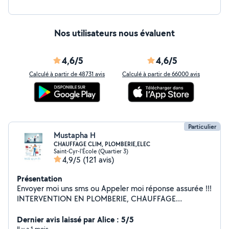
Nos utilisateurs nous évaluent
4,6/5
4,6/5
Calculé à partir de 48731 avis
Calculé à partir de 66000 avis
Particulier
Mustapha H
CHAUFFAGE CLIM, PLOMBERIE,ELEC
Saint-Cyr-l'École (Quartier 3)
4,9/5
(121 avis)
Présentation
Envoyer moi uns sms ou Appeler moi réponse assurée !!!
INTERVENTION EN PLOMBERIE, CHAUFFAGE
CLIMATISATION ET ELECTRICITE MAIS AUSSI DIAG
AUTO , APPELER MOI OU SMS MEME POUR DES
Dernier avis laissé par Alice : 5/5
Il y a 1 mois