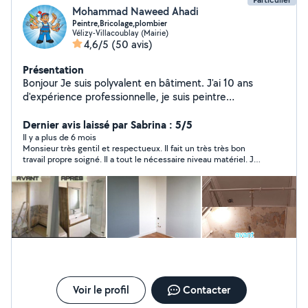
Mohammad Naweed Ahadi
Peintre,Bricolage,plombier
Vélizy-Villacoublay (Mairie)
4,6/5
(50 avis)
Présentation
Bonjour Je suis polyvalent en bâtiment. J'ai 10 ans
d'expérience professionnelle, je suis peintre
professionnel et enduit,posé de papier ,posé de Lino,
pose de cuisine montage de meuble,plombier,
Dernier avis laissé par Sabrina : 5/5
électricité,je fais un travail de qualité, j'essaie de rendre
Il y a plus de 6 mois
Monsieur très gentil et respectueux. Il fait un très très bon
mes clients satisfaits de mon travail. J'essaie de faire un
travail propre soigné. Il a tout le nécessaire niveau matériel. Je
travail décent pour mes clients à bas prix. cordialement
recommande ce monsieur à tout le monde. Et il fait de bon prix
pas d 'arnaque. Aller y les yeux fermé.
Voir le profil
Contacter