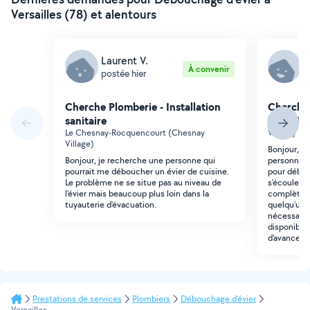
Versailles (78) et alentours
Laurent V.
D
À convenir
postée hier
p
Cherche Plomberie - Installation
Cherche 
sanitaire
sanitaire
Le Chesnay-Rocquencourt (Chesnay
Viroflay (
Village)
Bonjour, B
Bonjour, je recherche une personne qui
personne p
pourrait me déboucher un évier de cuisine.
pour débou
Le problème ne se situe pas au niveau de
s'écoule tr
l'évier mais beaucoup plus loin dans la
complètem
tuyauterie d'évacuation.
quelqu'un 
nécessaire
disponibili
d'avance !
Prestations de services
Plombiers
Débouchage d'évier
Versailles