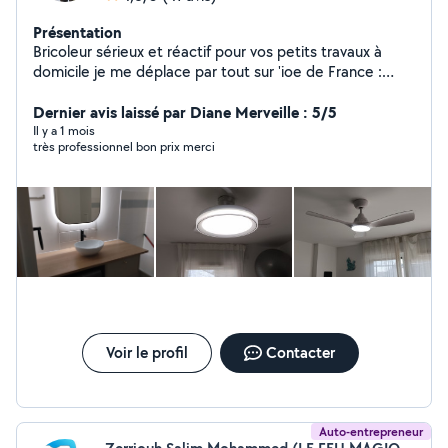
Présentation
Bricoleur sérieux et réactif pour vos petits travaux à
domicile je me déplace par tout sur 'ioe de France :
Montage de meubles, Fixation TV/étagères, Pose
luminaires, Réparations plomberie et électricité.
Dernier avis laissé par Diane Merveille : 5/5
Nettoyage de terrasse, Garage Balcon et organisation
Il y a 1 mois
très professionnel bon prix merci
et optimisation et création des espaces du rangement
Placard, Cave ....
Voir le profil
Contacter
Auto-entrepreneur