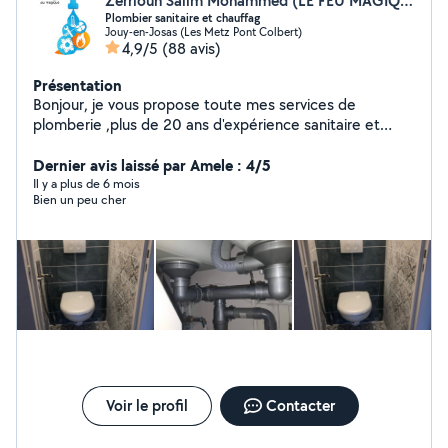
Zerriouh Salim Mohammed (LE FEU MAGIQUE SALIM)
Plombier sanitaire et chauffag
Jouy-en-Josas (Les Metz Pont Colbert)
4,9/5
(88 avis)
Présentation
Bonjour, je vous propose toute mes services de
plomberie ,plus de 20 ans d'expérience sanitaire et
chauffage. -installation de chauffage et ballon d'eau
chaude, lavabo, douche italienne, baignoire, WC....... -
Dernier avis laissé par Amele : 4/5
Rénovation général -soudures et recherche de fuite -
Il y a plus de 6 mois
Bien un peu cher
dépannage de canalisations. -Débouchage de
canalisations -entretien de chaudière. -Travail
professionnel. DEVIS GRATUIT
Voir le profil
Contacter