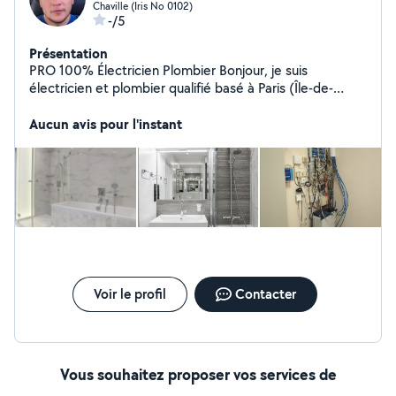
Chaville (Iris No 0102)
-/5
Présentation
PRO 100% Électricien Plombier Bonjour, je suis
électricien et plombier qualifié basé à Paris (Île-de-
France). Avec une expertise en dépannage rapide et
installations aux normes (NF C15-100), je propose la
Aucun avis pour l'instant
pose à des tarifs compétitifs. Si nécessaire, je peux
aussi inclure la fourniture avec la pose. Devis gratuit,
intervention sous 24h. Merci
Voir le profil
Contacter
Vous souhaitez proposer vos services de