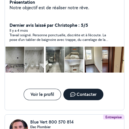
Présentation
Notre objectif est de réaliser notre rêve.
Dernier avis laissé par Christophe : 5/5
Il y a 4 mois
Travail soigné. Personne ponctuelle, discrète et à l'écoute. La
pose d'un tablier de baignoire avec trappe, du carrelage de la
salle de bains, et de la Moselle du miroir + paroi de douche s'est
déroulée sur 2 jours avec un résultat de qualité. Je ferai de
nouveau appel à eux.
Voir le profil
Contacter
Entreprise
Blue Vert 800 570 814
Elec Plombier