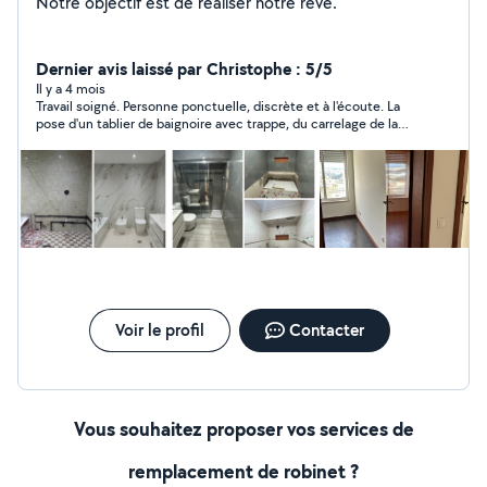
Notre objectif est de réaliser notre rêve.
Dernier avis laissé par Christophe : 5/5
Il y a 4 mois
Travail soigné. Personne ponctuelle, discrète et à l'écoute. La
pose d'un tablier de baignoire avec trappe, du carrelage de la
salle de bains, et de la Moselle du miroir + paroi de douche s'est
déroulée sur 2 jours avec un résultat de qualité. Je ferai de
nouveau appel à eux.
Voir le profil
Contacter
Vous souhaitez proposer vos services de
remplacement de robinet ?