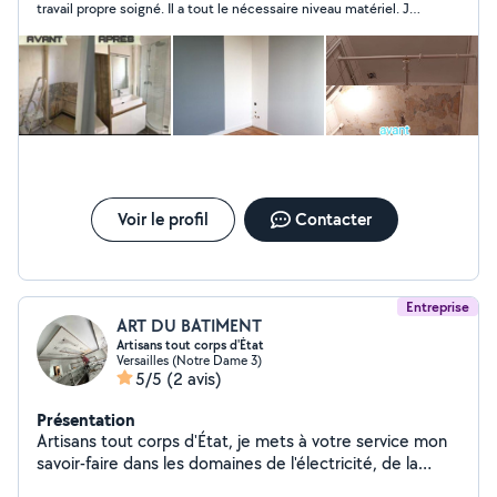
travail propre soigné. Il a tout le nécessaire niveau matériel. Je
travail décent pour mes clients à bas prix. cordialement
recommande ce monsieur à tout le monde. Et il fait de bon prix
pas d 'arnaque. Aller y les yeux fermé.
Voir le profil
Contacter
Entreprise
ART DU BATIMENT
Artisans tout corps d'État
Versailles (Notre Dame 3)
5/5
(2 avis)
Présentation
Artisans tout corps d'État, je mets à votre service mon
savoir-faire dans les domaines de l'électricité, de la
plomberie, de la peinture, ainsi que dans divers travaux