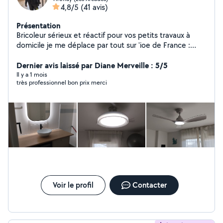
4,8/5
(41 avis)
Présentation
Bricoleur sérieux et réactif pour vos petits travaux à
domicile je me déplace par tout sur 'ioe de France :
Montage de meubles, Fixation TV/étagères, Pose
luminaires, Réparations plomberie et électricité.
Dernier avis laissé par Diane Merveille : 5/5
Nettoyage de terrasse, Garage Balcon et organisation
Il y a 1 mois
très professionnel bon prix merci
et optimisation et création des espaces du rangement
Placard, Cave ....
Voir le profil
Contacter