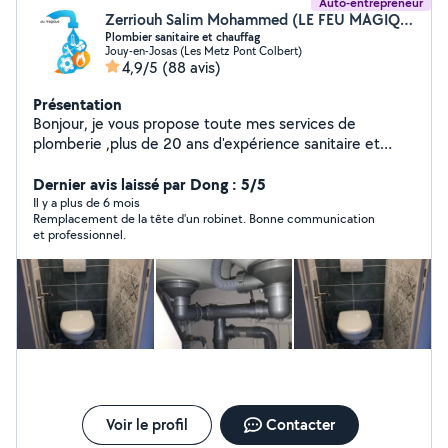
Auto-entrepreneur
Zerriouh Salim Mohammed (LE FEU MAGIQUE SALIM)
Plombier sanitaire et chauffag
Jouy-en-Josas (Les Metz Pont Colbert)
4,9/5
(88 avis)
Présentation
Bonjour, je vous propose toute mes services de
plomberie ,plus de 20 ans d'expérience sanitaire et
chauffage. -installation de chauffage et ballon d'eau
chaude, lavabo, douche italienne, baignoire, WC....... -
Dernier avis laissé par Dong : 5/5
Rénovation général -soudures et recherche de fuite -
Il y a plus de 6 mois
Remplacement de la tête d'un robinet. Bonne communication
dépannage de canalisations. -Débouchage de
et professionnel.
canalisations -entretien de chaudière. -Travail
professionnel. DEVIS GRATUIT
Voir le profil
Contacter