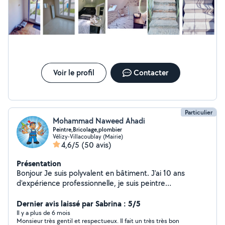
accompagnons avec sérieux pour un résultat à la
hauteur de vos attentes.
Voir le profil
Contacter
Particulier
Mohammad Naweed Ahadi
Peintre,Bricolage,plombier
Vélizy-Villacoublay (Mairie)
4,6/5
(50 avis)
Présentation
Bonjour Je suis polyvalent en bâtiment. J'ai 10 ans
d'expérience professionnelle, je suis peintre
professionnel et enduit,posé de papier ,posé de Lino,
pose de cuisine montage de meuble,plombier,
Dernier avis laissé par Sabrina : 5/5
électricité,je fais un travail de qualité, j'essaie de rendre
Il y a plus de 6 mois
Monsieur très gentil et respectueux. Il fait un très très bon
mes clients satisfaits de mon travail. J'essaie de faire un