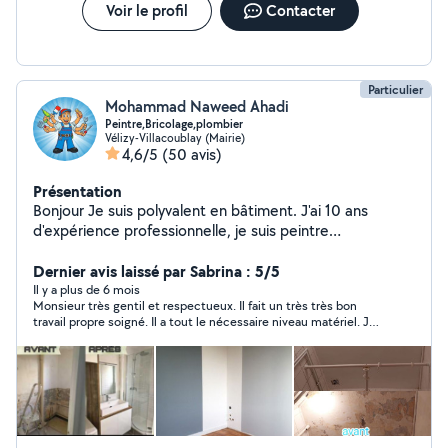
Voir le profil
Contacter
Particulier
Mohammad Naweed Ahadi
Peintre,Bricolage,plombier
Vélizy-Villacoublay (Mairie)
4,6/5
(50 avis)
Présentation
Bonjour Je suis polyvalent en bâtiment. J'ai 10 ans
d'expérience professionnelle, je suis peintre
professionnel et enduit,posé de papier ,posé de Lino,
pose de cuisine montage de meuble,plombier,
Dernier avis laissé par Sabrina : 5/5
électricité,je fais un travail de qualité, j'essaie de rendre
Il y a plus de 6 mois
Monsieur très gentil et respectueux. Il fait un très très bon
mes clients satisfaits de mon travail. J'essaie de faire un
travail propre soigné. Il a tout le nécessaire niveau matériel. Je
travail décent pour mes clients à bas prix. cordialement
recommande ce monsieur à tout le monde. Et il fait de bon prix
pas d 'arnaque. Aller y les yeux fermé.