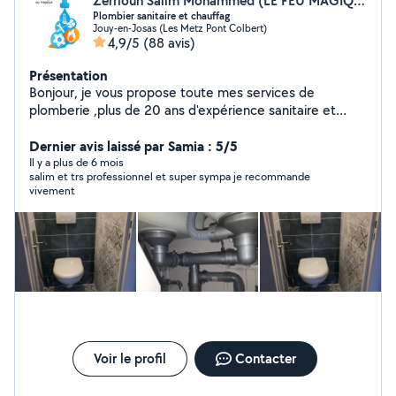
Zerriouh Salim Mohammed (LE FEU MAGIQUE SALIM)
Plombier sanitaire et chauffag
Jouy-en-Josas (Les Metz Pont Colbert)
4,9/5
(88 avis)
Présentation
Bonjour, je vous propose toute mes services de
plomberie ,plus de 20 ans d'expérience sanitaire et
chauffage. -installation de chauffage et ballon d'eau
chaude, lavabo, douche italienne, baignoire, WC....... -
Dernier avis laissé par Samia : 5/5
Rénovation général -soudures et recherche de fuite -
Il y a plus de 6 mois
salim et trs professionnel et super sympa je recommande
dépannage de canalisations. -Débouchage de
vivement
canalisations -entretien de chaudière. -Travail
professionnel. DEVIS GRATUIT
Voir le profil
Contacter