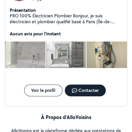
Présentation
PRO 100% Électricien Plombier Bonjour, je suis
électricien et plombier qualifié basé à Paris (Île-de-
France). Avec une expertise en dépannage rapide et
installations aux normes (NF C15-100), je propose la
Aucun avis pour l'instant
pose à des tarifs compétitifs. Si nécessaire, je peux
aussi inclure la fourniture avec la pose. Devis gratuit,
intervention sous 24h. Merci
Voir le profil
Contacter
À Propos d’AlloVoisins
AlloVoisins est la plateforme dédiée aux prestations de