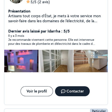
5/5
(2 avis)
Présentation
Artisans tout corps d'État, je mets à votre service mon
savoir-faire dans les domaines de l'électricité, de la
plomberie, de la peinture, ainsi que dans divers travaux
de rénovation et d'aménagement intérieur. Polyvalent,
Dernier avis laissé par Idarrha : 5/5
rigoureux et à l'écoute, j'interviens rapidement pour des
Il y a 3 mois
Je recommande vivement cette personne. Elle est intervenue
prestations soignées, adaptées à vos besoins et à votre
pour des travaux de plomberie et d’électricité dans le cadre de
budget.
la pose d’un ballon d’eau chaude fourni par ses soins. Le travail a
été réalisé avec sérieux, professionnalisme et efficacité. Très
compétente, elle a su gérer l’installation de A à Z, en
respectant les normes et en apportant des explications claires
tout au long de l’intervention. Le chantier a été laissé propre et
le résultat est impeccable. Personne fiable, ponctuelle et
agréable, que je n’hésiterai pas à recontacter pour de futurs
travaux.
Voir le profil
Contacter
Particulier