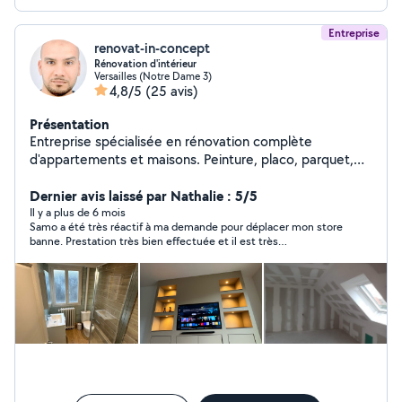
Entreprise
renovat-in-concept
Rénovation d'intérieur
Versailles (Notre Dame 3)
4,8/5
(25 avis)
Présentation
Entreprise spécialisée en rénovation complète
d'appartements et maisons. Peinture, placo, parquet,
salle de bain, cuisine, électricité et finitions. Garantie
décennale. Chantier propre, devis rapide et suivi sérieux
Dernier avis laissé par Nathalie : 5/5
du projet.
Il y a plus de 6 mois
Samo a été très réactif à ma demande pour déplacer mon store
banne. Prestation très bien effectuée et il est très
professionnel. Rapide et soigné. Je recommande +++