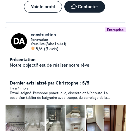
Voir le profil
Contacter
Entreprise
construction
Renovation
Versailles (Saint-Louis 1)
5/5
(9 avis)
Présentation
Notre objectif est de réaliser notre rêve.
Dernier avis laissé par Christophe : 5/5
Il y a 4 mois
Travail soigné. Personne ponctuelle, discrète et à l'écoute. La
pose d'un tablier de baignoire avec trappe, du carrelage de la
salle de bains, et de la Moselle du miroir + paroi de douche s'est
déroulée sur 2 jours avec un résultat de qualité. Je ferai de
nouveau appel à eux.