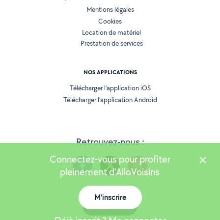
Mentions légales
Cookies
Location de matériel
Prestation de services
NOS APPLICATIONS
Télécharger l’application iOS
Télécharger l’application Android
Retrouvez-nous :
Connectez-vous pour profiter
pleinement d'AlloVoisins
M'inscrire
Version 25.5.3
Carte