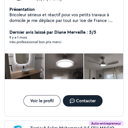
Présentation
Bricoleur sérieux et réactif pour vos petits travaux à
domicile je me déplace par tout sur 'ioe de France :
Montage de meubles, Fixation TV/étagères, Pose
luminaires, Réparations plomberie et électricité.
Dernier avis laissé par Diane Merveille : 5/5
Nettoyage de terrasse, Garage Balcon et organisation
Il y a 1 mois
très professionnel bon prix merci
et optimisation et création des espaces du rangement
Placard, Cave ....
Voir le profil
Contacter
Auto-entrepreneur