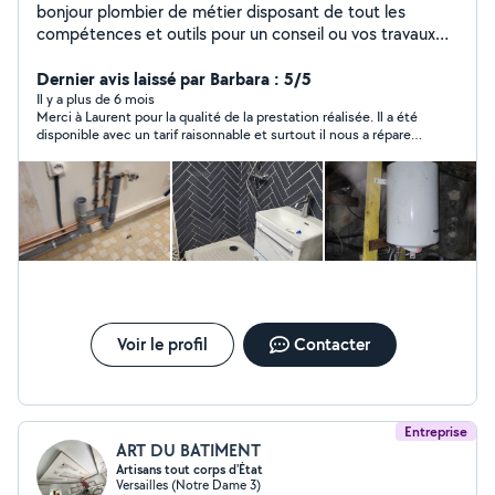
bonjour plombier de métier disposant de tout les
compétences et outils pour un conseil ou vos travaux
lire les avis je me déplace pour évaluer au plus
Dernier avis laissé par Barbara : 5/5
justeselon vos attentes Disponible pour des conseils
Il y a plus de 6 mois
Merci à Laurent pour la qualité de la prestation réalisée. Il a été
disponible avec un tarif raisonnable et surtout il nous a réparer
nos robinets thermostatiques de radiateur sans les changer. Le
tout avec le sourire et plein de bons conseils ! Je recommande
Voir le profil
Contacter
Entreprise
ART DU BATIMENT
Artisans tout corps d'État
Versailles (Notre Dame 3)