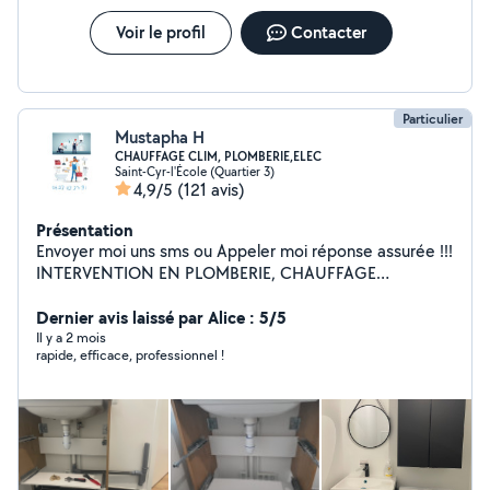
Voir le profil
Contacter
Particulier
Mustapha H
CHAUFFAGE CLIM, PLOMBERIE,ELEC
Saint-Cyr-l'École (Quartier 3)
4,9/5
(121 avis)
Présentation
Envoyer moi uns sms ou Appeler moi réponse assurée !!!
INTERVENTION EN PLOMBERIE, CHAUFFAGE
CLIMATISATION ET ELECTRICITE MAIS AUSSI DIAG
AUTO , APPELER MOI OU SMS MEME POUR DES
Dernier avis laissé par Alice : 5/5
CONSEILS OU UNE QUESTION OU UN DEPANNAGE
Il y a 2 mois
rapide, efficace, professionnel !
TELEPHONIQUE SI JE PEUX VOUS AIDER A DISTANCE
(si J'AIME ou est lue votre message et vous réponds pas
c est que allovoisin me bloque vos messages au niveau
abonnement payant ME CONTACTER PAR SMS TEL JE
REPONDERAI Secteur de l'Ile-de-France (travail sur paris
en semaine ) je propose mes services en plomberie(