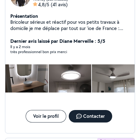
4,8/5
(41 avis)
Présentation
Bricoleur sérieux et réactif pour vos petits travaux à
domicile je me déplace par tout sur 'ioe de France :
Montage de meubles, Fixation TV/étagères, Pose
luminaires, Réparations plomberie et électricité.
Dernier avis laissé par Diane Merveille : 5/5
Nettoyage de terrasse, Garage Balcon et organisation
Il y a 2 mois
très professionnel bon prix merci
et optimisation et création des espaces du rangement
Placard, Cave ....
Voir le profil
Contacter