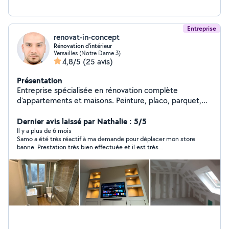
Entreprise
renovat-in-concept
Rénovation d'intérieur
Versailles (Notre Dame 3)
4,8/5
(25 avis)
Présentation
Entreprise spécialisée en rénovation complète
d'appartements et maisons. Peinture, placo, parquet,
salle de bain, cuisine, électricité et finitions. Garantie
décennale. Chantier propre, devis rapide et suivi sérieux
Dernier avis laissé par Nathalie : 5/5
du projet.
Il y a plus de 6 mois
Samo a été très réactif à ma demande pour déplacer mon store
banne. Prestation très bien effectuée et il est très
professionnel. Rapide et soigné. Je recommande +++