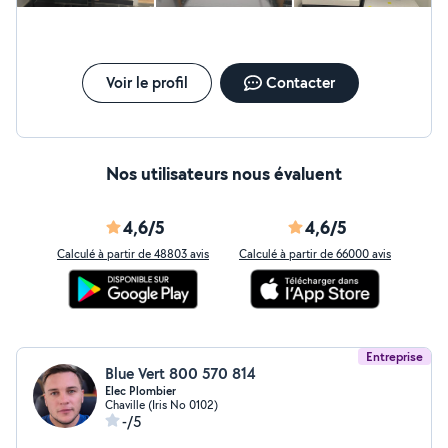
passage furet électrique ou installations), dépannage
chauffage, en climatisation, VMC et l'électricité et
éventuellement autres petit bricolage volet stores
portail électrique ou manuel; serrurerie dépannage
électroménager (lave linge etc) mais aussi mécanique
Voir le profil
Contacter
voiture diagnostique ttes marques voitures
cordialement
Nos utilisateurs nous évaluent
4,6/5
4,6/5
Calculé à partir de 48803 avis
Calculé à partir de 66000 avis
Entreprise
Blue Vert 800 570 814
Elec Plombier
Chaville (Iris No 0102)
-/5