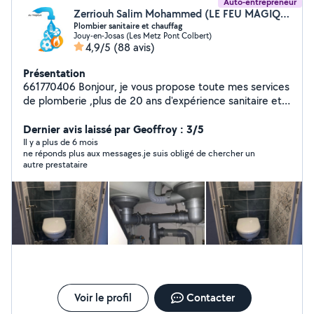
Auto-entrepreneur
Zerriouh Salim Mohammed (LE FEU MAGIQUE SALIM)
Plombier sanitaire et chauffag
Jouy-en-Josas (Les Metz Pont Colbert)
4,9/5
(88 avis)
Présentation
661770406 Bonjour, je vous propose toute mes services
de plomberie ,plus de 20 ans d'expérience sanitaire et
chauffage. -installation de chauffage et ballon d'eau
chaude, lavabo, douche italienne, baignoire, WC....... -
Dernier avis laissé par Geoffroy : 3/5
Rénovation général -soudures et recherche de fuite -
Il y a plus de 6 mois
ne réponds plus aux messages.je suis obligé de chercher un
dépannage de canalisations. -Débouchage de
autre prestataire
canalisations -entretien de chaudière. -Travail
professionnel. DEVIS GRATUIT
Voir le profil
Contacter