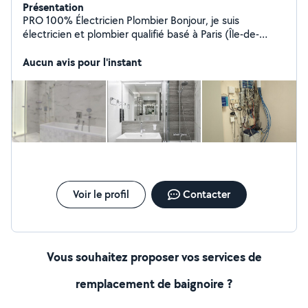
Présentation
PRO 100% Électricien Plombier Bonjour, je suis
électricien et plombier qualifié basé à Paris (Île-de-
France). Avec une expertise en dépannage rapide et
installations aux normes (NF C15-100), je propose la
Aucun avis pour l'instant
pose à des tarifs compétitifs. Si nécessaire, je peux
aussi inclure la fourniture avec la pose. Devis gratuit,
intervention sous 24h. Merci
Voir le profil
Contacter
Vous souhaitez proposer vos services de
remplacement de baignoire ?