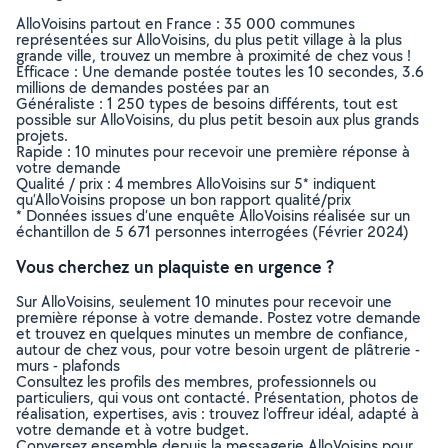
AlloVoisins partout en France : 35 000 communes
représentées sur AlloVoisins, du plus petit village à la plus
grande ville, trouvez un membre à proximité de chez vous !
Efficace : Une demande postée toutes les 10 secondes, 3.6
millions de demandes postées par an
Généraliste : 1 250 types de besoins différents, tout est
possible sur AlloVoisins, du plus petit besoin aux plus grands
projets.
Rapide : 10 minutes pour recevoir une première réponse à
votre demande
Qualité / prix : 4 membres AlloVoisins sur 5* indiquent
qu’AlloVoisins propose un bon rapport qualité/prix
* Données issues d’une enquête AlloVoisins réalisée sur un
échantillon de 5 671 personnes interrogées (Février 2024)
Vous cherchez un plaquiste en urgence ?
Sur AlloVoisins, seulement 10 minutes pour recevoir une
première réponse à votre demande. Postez votre demande
et trouvez en quelques minutes un membre de confiance,
autour de chez vous, pour votre besoin urgent de plâtrerie -
murs - plafonds
Consultez les profils des membres, professionnels ou
particuliers, qui vous ont contacté. Présentation, photos de
réalisation, expertises, avis : trouvez l'offreur idéal, adapté à
votre demande et à votre budget.
Conversez ensemble depuis la messagerie AlloVoisins pour