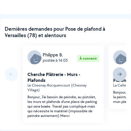
Dernières demandes pour Pose de plafond à
Versailles (78) et alentours
Philippe B.
O
À convenir
postée à 14:05
p
Cherche Plâtrerie - Murs -
Cherche 
Plafonds
Plafonds
Le Chesnay-Rocquencourt (Chesnay
La Celle-S
Village)
Bonjour, Je
Bonjour, J'ai besoin de peindre, au pistolet,
la peinture
les murs et plafonds d'une place de parking
mon plafon
qui sera boxée. Travail pas compliqué mais
qui nécessite le matériel (impossible de
peindre autrement) Merci