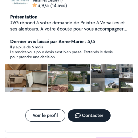
Versailles (Satory 1)
3,9/5
(14 avis)
Présentation
JVG répond à votre demande de Peintre à Versailles et
ses alentours. A votre écoute pour vous accompagner
dans vos projets de Peinture intérieur, Peinture
extérieur, (façade, balcon...), Bande, Rebouchage,
Dernier avis laissé par Anne-Marie : 5/5
Enduit, Ponçage, Ratissage, Ravalement de façade,
Il y a plus de 6 mois
Le rendez-vous pour devis s'est bien passé. J'attends le devis
Papier peint, Nettoyage de façade, Nettoyage de
pour prendre une décision.
chantier, Maçonnerie, Démolition.
Voir le profil
Contacter