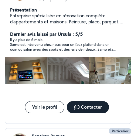
Présentation
Entreprise spécialisée en rénovation complète
d'appartements et maisons. Peinture, placo, parquet,
salle de bain, cuisine, électricité et finitions. Garantie
décennale. Chantier propre, devis rapide et suivi sérieux
Dernier avis laissé par Ursula : 5/5
du projet.
Il y a plus de 6 mois
Samo est intervenu chez nous pour un faux plafond dans un
coin du salon avec des spots et des rails de rideaux: Samo était
très à l'écoute pour comprendre ce que nous voulions, un
travail très propre et bien fait: nous sommes très content du
résultat, que nous trouvons magnifique.
Voir le profil
Contacter
Particulier