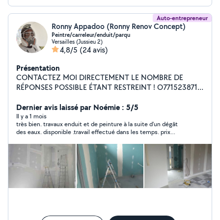
Auto-entrepreneur
Ronny Appadoo (Ronny Renov Concept)
Peintre/carreleur/enduit/parqu
Versailles (Jussieu 2)
4,8/5
(24 avis)
Présentation
CONTACTEZ MOI DIRECTEMENT LE NOMBRE DE
RÉPONSES POSSIBLE ÉTANT RESTREINT ! O771523871
Bonjour ,moi cest Nico ronny spécialiser dans la peinture
,enduit placo bandes carrelage et parquet Travail de
Dernier avis laissé par Noémie : 5/5
qualité (+ 17ans d expériences) Très minutieux et outiller
Il y a 1 mois
très bien. travaux enduit et de peinture à la suite d'un dégât
Avec ou sans facture N'hésitait pas à me contacter via
des eaux. disponible .travail effectué dans les temps. prix
le site où via Facebook O771523871
attractif.