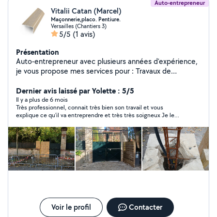
Auto-entrepreneur
Vitalii Catan (Marcel)
Maçonnerie,placo. Pentiure.
Versailles (Chantiers 3)
5/5
(1 avis)
Présentation
Auto-entrepreneur avec plusieurs années d'expérience,
je vous propose mes services pour : Travaux de
maçonnerie (murs, cloisons, rénovations), Finitions
intérieures de qualité, Travaux de plâtrerie, Réalisation
Dernier avis laissé par Yolette : 5/5
et rénovation de façades. Je travaille avec sérieux,
Il y a plus de 6 mois
Très professionnel, connait très bien son travail et vous
rapidité et souci du détail afin de garantir un résultat
explique ce qu'il va entreprendre et très très soigneux Je le
propre et durable. Devis gratuit prix compétitifs.
recommande avec confiance
N'hésitez pas à me contacter pour vos projets !
Voir le profil
Contacter