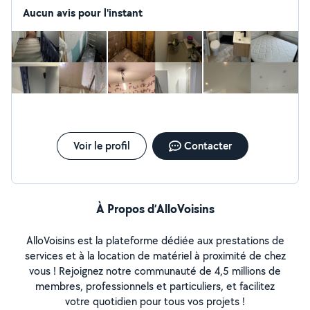
travaux de qualité à des tarifs compétitifs. Mes
Aucun avis pour l'instant
prestations : Maçonnerie (placo, bande, murs,
fondations, dalles béton,terrasse en bois ) Rénovation
intérieure/extérieure (plâtrerie, enduit,peinture,
carrelage,parquet) Petits travaux de bricolage toutes
tipes et gros œuvre Montage de meubles, montage
cuisine, montage cabine de douche toutes tipes,fixation
murale, aménagements divers Devis gratuit et sans
engagement. Disponible rapidement, 7j/7. Contactez-
moi pour un rendez-vous
Voir le profil
Contacter
À Propos d’AlloVoisins
AlloVoisins est la plateforme dédiée aux prestations de
services et à la location de matériel à proximité de chez
vous ! Rejoignez notre communauté de 4,5 millions de
membres, professionnels et particuliers, et facilitez
votre quotidien pour tous vos projets !