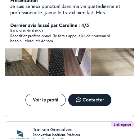
Présentation
Je suis serieux ponctuel dans ma vie quetedienne et
professionnelle ,j'aime le travail bien fait. Mes
prestations. Électricité bâtiment : Installation -
Rénovation - dépannage. Peinture, papier peint.
Dernier avis laissé par Caroline : 4/5
Préparation , enduit, ponçage et peinture. Pose et
Il y a plus de 6 mois
Réactif et professionnel. Je ferais appel à lui de nouveau si
dépose du papier peint. Carrelage sol et mur. Pose de
besoin . Merci Mr Acham
parquet
Voir le profil
Contacter
Entreprise
Joelson Goncalves
Rénovation Intérieur-Extérieur