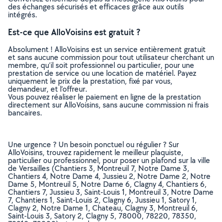
des échanges sécurisés et efficaces grâce aux outils
intégrés.
Est-ce que AlloVoisins est gratuit ?
Absolument ! AlloVoisins est un service entièrement gratuit
et sans aucune commission pour tout utilisateur cherchant un
membre, qu’il soit professionnel ou particulier, pour une
prestation de service ou une location de matériel. Payez
uniquement le prix de la prestation, fixé par vous,
demandeur, et l’offreur.
Vous pouvez réaliser le paiement en ligne de la prestation
directement sur AlloVoisins, sans aucune commission ni frais
bancaires.
Une urgence ? Un besoin ponctuel ou régulier ? Sur
AlloVoisins, trouvez rapidement le meilleur plaquiste,
particulier ou professionnel, pour poser un plafond sur la ville
de Versailles (Chantiers 3, Montreuil 7, Notre Dame 3,
Chantiers 4, Notre Dame 4, Jussieu 2, Notre Dame 2, Notre
Dame 5, Montreuil 5, Notre Dame 6, Clagny 4, Chantiers 6,
Chantiers 7, Jussieu 3, Saint-Louis 1, Montreuil 3, Notre Dame
7, Chantiers 1, Saint-Louis 2, Clagny 6, Jussieu 1, Satory 1,
Clagny 2, Notre Dame 1, Chateau, Clagny 3, Montreuil 6,
Saint-Louis 3, Satory 2, Clagny 5, 78000, 78220, 78350,