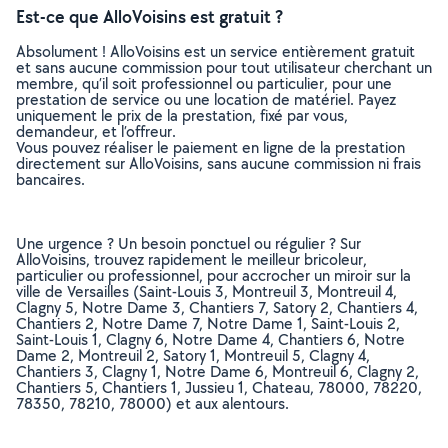
Est-ce que AlloVoisins est gratuit ?
Absolument ! AlloVoisins est un service entièrement gratuit
et sans aucune commission pour tout utilisateur cherchant un
membre, qu’il soit professionnel ou particulier, pour une
prestation de service ou une location de matériel. Payez
uniquement le prix de la prestation, fixé par vous,
demandeur, et l’offreur.
Vous pouvez réaliser le paiement en ligne de la prestation
directement sur AlloVoisins, sans aucune commission ni frais
bancaires.
Une urgence ? Un besoin ponctuel ou régulier ? Sur
AlloVoisins, trouvez rapidement le meilleur bricoleur,
particulier ou professionnel, pour accrocher un miroir sur la
ville de Versailles (Saint-Louis 3, Montreuil 3, Montreuil 4,
Clagny 5, Notre Dame 3, Chantiers 7, Satory 2, Chantiers 4,
Chantiers 2, Notre Dame 7, Notre Dame 1, Saint-Louis 2,
Saint-Louis 1, Clagny 6, Notre Dame 4, Chantiers 6, Notre
Dame 2, Montreuil 2, Satory 1, Montreuil 5, Clagny 4,
Chantiers 3, Clagny 1, Notre Dame 6, Montreuil 6, Clagny 2,
Chantiers 5, Chantiers 1, Jussieu 1, Chateau, 78000, 78220,
78350, 78210, 78000) et aux alentours.