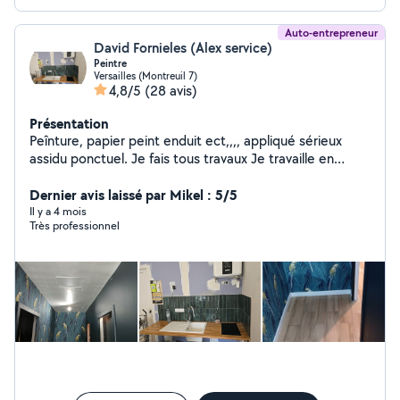
Auto-entrepreneur
David Fornieles (Alex service)
Peintre
Versailles (Montreuil 7)
4,8/5
(28 avis)
Présentation
Peînture, papier peint enduit ect,,,, appliqué sérieux
assidu ponctuel. Je fais tous travaux Je travaille en
partenariat avec le rmerlin Pose papier simple, à raccord
Enduit Toile de verre Placo Peinture Ect prix correct
Dernier avis laissé par Mikel : 5/5
Peinture enduit 10 à 13 euros m2 Papier peint détapisse
Il y a 4 mois
Très professionnel
Lino Pose pvc Merci de répondre aux messages que
vous ayez trouvé ou non par respect merci à tous