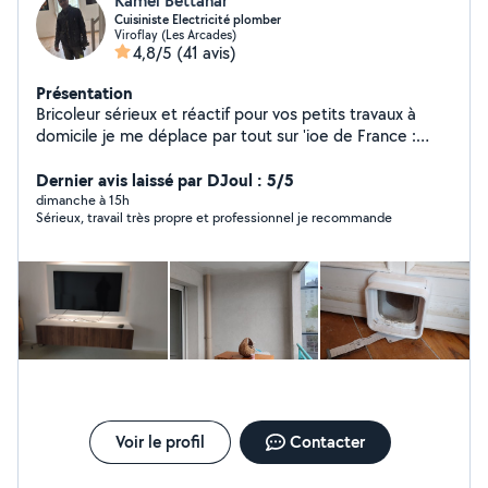
Kamel Bettahar
Cuisiniste Electricité plomber
Viroflay (Les Arcades)
4,8/5
(41 avis)
Présentation
Bricoleur sérieux et réactif pour vos petits travaux à
domicile je me déplace par tout sur 'ioe de France :
Montage de meubles, Fixation TV/étagères, Pose
luminaires, Réparations plomberie et électricité.
Dernier avis laissé par DJoul : 5/5
Nettoyage de terrasse, Garage Balcon et organisation
dimanche à 15h
Sérieux, travail très propre et professionnel je recommande
et optimisation et création des espaces du rangement
Placard, Cave ....
Voir le profil
Contacter