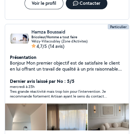
Voir le profil
Contacter
Particulier
Hamza Boussaid
Bricoleur/Homme a tout faire
Vélizy-Villacoublay (Zone d'Activites)
4,7/5
(14 avis)
Présentation
Bonjour Mon premier objectif est de satisfaire le client
en lui offrant un travail de qualité à un prix raisonnable
de gagner sa confiance afin de conquérir un nouveau
client. Je suis à votre service à tout moment. N'hésitez
Dernier avis laissé par No : 5/5
pas à nous contacter. Je travaille dans toute l'île de
mercredi à 23h
Tres grande réactivité mais trop loin pour l’intervention. Je
France disponible 7j/7. cordialement À votre service.
recommande fortement Artisan ayant le sens du contact
24/24 7j/7 -enduits / peinture intérieure murs / plafonds
(respect et bienveillance)
- bricolage ( installation étagères, luminaire,meubles,
pose cuisine/salle de bains, miroirs, électroménager /
découpe plan travail, pose Tv , moulures etc -
installation de meubles( montage compris) -électricité -
petite plomberie ( installation évier , robinetterie,