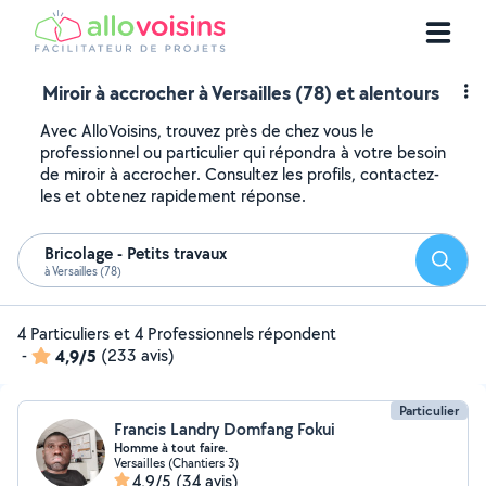
Miroir à accrocher à Versailles (78) et alentours
Avec AlloVoisins, trouvez près de chez vous le
professionnel ou particulier qui répondra à votre besoin
de miroir à accrocher. Consultez les profils, contactez-
les et obtenez rapidement réponse.
Bricolage - Petits travaux
Reche
à Versailles (78)
4 Particuliers et 4 Professionnels répondent
-
4,9/5
(233 avis)
Particulier
Francis Landry Domfang Fokui
Homme à tout faire.
Versailles (Chantiers 3)
4,9/5
(34 avis)