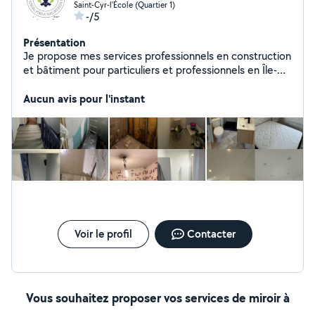
Saint-Cyr-l'École (Quartier 1)
-/5
Présentation
Je propose mes services professionnels en construction
et bâtiment pour particuliers et professionnels en Île-
de-France.Avec 10 ans d'expérience, je réalise des
travaux de qualité à des tarifs compétitifs. Mes
Aucun avis pour l'instant
prestations : Maçonnerie (placo, bande, murs,
fondations, dalles béton,terrasse en bois ) Rénovation
intérieure/extérieure (plâtrerie, enduit,peinture,
carrelage,parquet) Petits travaux de bricolage toutes
tipes et gros œuvre Montage de meubles, montage
cuisine, montage cabine de douche toutes tipes,fixation
murale, aménagements divers Devis gratuit et sans
engagement. Disponible rapidement, 7j/7. Contactez-
moi pour un rendez-vous
Voir le profil
Contacter
Vous souhaitez proposer vos services de miroir à