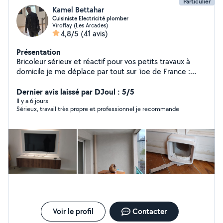
Particulier
Kamel Bettahar
Cuisiniste Electricité plomber
Viroflay (Les Arcades)
4,8/5
(41 avis)
Présentation
Bricoleur sérieux et réactif pour vos petits travaux à
domicile je me déplace par tout sur 'ioe de France :
Montage de meubles, Fixation TV/étagères, Pose
luminaires, Réparations plomberie et électricité.
Dernier avis laissé par DJoul : 5/5
Nettoyage de terrasse, Garage Balcon et organisation
Il y a 6 jours
Sérieux, travail très propre et professionnel je recommande
et optimisation et création des espaces du rangement
Placard, Cave ....
Voir le profil
Contacter