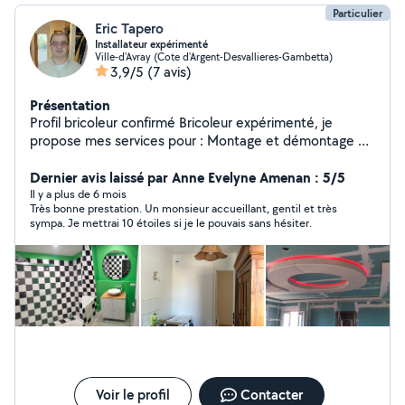
Particulier
Eric Tapero
Installateur expérimenté
Ville-d'Avray (Cote d'Argent-Desvallieres-Gambetta)
3,9/5
(7 avis)
Présentation
Profil bricoleur confirmé Bricoleur expérimenté, je
propose mes services pour : Montage et démontage de
meubles Petits travaux (perçage, étagères, luminaires)
Réparations simples Travail propre et efficace, matériel
Dernier avis laissé par Anne Evelyne Amenan : 5/5
fourni si besoin. Disponible en semaine et week-end.
Il y a plus de 6 mois
Très bonne prestation. Un monsieur accueillant, gentil et très
sympa. Je mettrai 10 étoiles si je le pouvais sans hésiter.
Voir le profil
Contacter