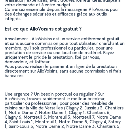
réalisation, expertises, avis : trouvez l'offreur idéal, adapté à
votre demande et à votre budget.
Conversez ensemble depuis la messagerie AlloVoisins pour
des échanges sécurisés et efficaces grâce aux outils
intégrés.
Est-ce que AlloVoisins est gratuit ?
Absolument ! AlloVoisins est un service entièrement gratuit
et sans aucune commission pour tout utilisateur cherchant un
membre, qu’il soit professionnel ou particulier, pour une
prestation de service ou une location de matériel. Payez
uniquement le prix de la prestation, fixé par vous,
demandeur, et l’offreur.
Vous pouvez réaliser le paiement en ligne de la prestation
directement sur AlloVoisins, sans aucune commission ni frais
bancaires.
Une urgence ? Un besoin ponctuel ou régulier ? Sur
AlloVoisins, trouvez rapidement le meilleur bricoleur,
particulier ou professionnel, pour poser des meubles de
cuisine sur la ville de Versailles (Clagny 2, Jussieu 3, Chantiers
1, Notre Dame 7, Notre Dame 1, Clagny 1, Chantiers 6,
Clagny 6, Montreuil 5, Montreuil 3, Montreuil 7, Notre Dame
4, Saint-Louis 1, Montreuil 1, Notre Dame 5, Clagny 4, Satory
1, Saint-Louis 3, Notre Dame 2, Notre Dame 3, Chantiers 5,