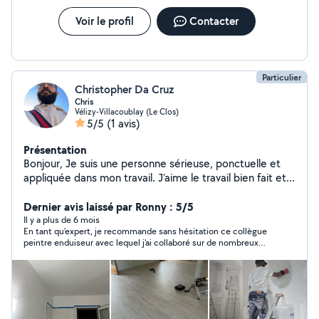
Voir le profil
Contacter
Particulier
Christopher Da Cruz
Chris
Vélizy-Villacoublay (Le Clos)
5/5
(1 avis)
Présentation
Bonjour, Je suis une personne sérieuse, ponctuelle et
appliquée dans mon travail. J'aime le travail bien fait et
je suis très minutieux dans ce que j'entreprends. Que ce
soit pour de petits travaux, de la manutention ou des
Dernier avis laissé par Ronny : 5/5
réparations, je m'assure toujours que le résultat soit
Il y a plus de 6 mois
En tant qu'expert, je recommande sans hésitation ce collègue
propre et soigné. Ce que je propose Petits travaux et
peintre enduiseur avec lequel j'ai collaboré sur de nombreux
bricolage Aide au montage/démontage Entretien et
chantiers. Sa passion pour le métier est comparable à la
réparations diverses Travaux manuels nécessitant
mienne.
précision et rigueur Mes points forts Fiable et
consciencieux À l'écoute des besoins Sérieux et
efficace Je serais ravi de vous donner un coup de main