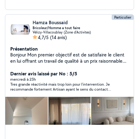
Particulier
Hamza Boussaid
Bricoleur/Homme a tout faire
Vélizy-Villacoublay (Zone d'Activites)
4,7/5
(14 avis)
Présentation
Bonjour Mon premier objectif est de satisfaire le client
en lui offrant un travail de qualité à un prix raisonnable
de gagner sa confiance afin de conquérir un nouveau
client. Je suis à votre service à tout moment. N'hésitez
Dernier avis laissé par No : 5/5
pas à nous contacter. Je travaille dans toute l'île de
mercredi à 23h
Tres grande réactivité mais trop loin pour l’intervention. Je
France disponible 7j/7. cordialement À votre service.
recommande fortement Artisan ayant le sens du contact
24/24 7j/7 -enduits / peinture intérieure murs / plafonds
(respect et bienveillance)
- bricolage ( installation étagères, luminaire,meubles,
pose cuisine/salle de bains, miroirs, électroménager /
découpe plan travail, pose Tv , moulures etc -
installation de meubles( montage compris) -électricité -
petite plomberie ( installation évier , robinetterie,
douchette) - serrure Changement porte -
déménagement - manutention