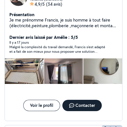
4,9/5
(34 avis)
Présentation
Je me prénomme Francis, je suis homme à tout faire
(électricité,peinture,plomberie ,maçonnerie et montage
de meubles.) Je réponds au 07-58-49-00-12
Dernier avis laissé par Amélie : 5/5
Il y a 17 jours
Malgré la complexité du travail demandé, Francis s’est adapté
et a fait de son mieux pour nous proposer une solution
esthétique et adaptée à notre demande. Personne serviable et
professionnelle. 🙂
Voir le profil
Contacter