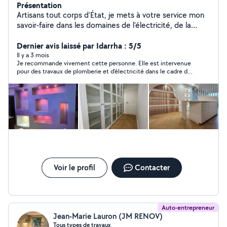
Présentation
Artisans tout corps d'État, je mets à votre service mon
savoir-faire dans les domaines de l'électricité, de la
plomberie, de la peinture, ainsi que dans divers travaux
de rénovation et d'aménagement intérieur. Polyvalent,
Dernier avis laissé par Idarrha : 5/5
rigoureux et à l'écoute, j'interviens rapidement pour des
Il y a 3 mois
Je recommande vivement cette personne. Elle est intervenue
prestations soignées, adaptées à vos besoins et à votre
pour des travaux de plomberie et d’électricité dans le cadre de
budget.
la pose d’un ballon d’eau chaude fourni par ses soins. Le travail a
été réalisé avec sérieux, professionnalisme et efficacité. Très
compétente, elle a su gérer l’installation de A à Z, en
respectant les normes et en apportant des explications claires
tout au long de l’intervention. Le chantier a été laissé propre et
le résultat est impeccable. Personne fiable, ponctuelle et
agréable, que je n’hésiterai pas à recontacter pour de futurs
travaux.
Voir le profil
Contacter
Auto-entrepreneur
Jean-Marie Lauron (JM RENOV)
Tous types de travaux