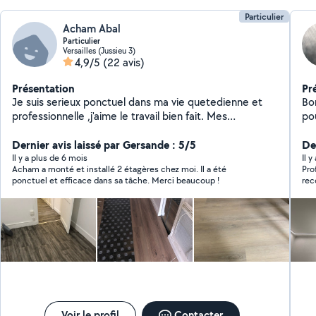
Particulier
Acham Abal
Particulier
Versailles (Jussieu 3)
4,9/5
(22 avis)
Présentation
Pr
Je suis serieux ponctuel dans ma vie quetedienne et
Bon
professionnelle ,j'aime le travail bien fait. Mes
po
prestations. Électricité bâtiment : Installation -
cui
Rénovation - dépannage. Peinture, papier peint.
Dernier avis laissé par Gersande : 5/5
De
Préparation , enduit, ponçage et peinture. Pose et
Il y a plus de 6 mois
Il y
Acham a monté et installé 2 étagères chez moi. Il a été
Profess
dépose du papier peint. Carrelage sol et mur. Pose de
ponctuel et efficace dans sa tâche. Merci beaucoup !
re
parquet
Voir le profil
Contacter