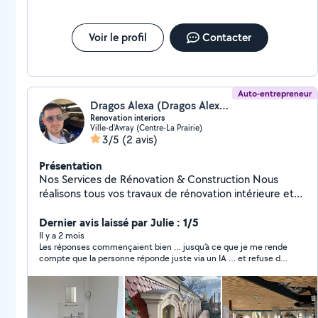
Voir le profil
Contacter
Auto-entrepreneur
Dragos Alexa (Dragos Alexandru)
Renovation interiors
Ville-d'Avray (Centre-La Prairie)
3/5
(2 avis)
Présentation
Nos Services de Rénovation & Construction Nous
réalisons tous vos travaux de rénovation intérieure et
extérieure avec sérieux, qualité et professionnalisme.
Intérieur * Pose de placo (cloisons, faux plafonds,
Dernier avis laissé par Julie : 1/5
isolation) * Peinture intérieure et décoration * Pose de
Il y a 2 mois
Les réponses commençaient bien … jusqu’à ce que je me rende
carrelage et faïence * Parquet flottant et stratifié *
compte que la personne réponde juste via un IA … et refuse de
Rénovation complète de salle de bain * Montage et
donner son numéro de téléphone c’est à moi de lui envoyer … à
pose de cuisine * Enduit, ponçage et finitions *
partir du moment où j’ai demandé son numéro -> plus aucune
Électricité et petits travaux de plomberie *
réponse ! Arnaque en perspective ..
Aménagement intérieur sur mesure Extérieur * Peinture