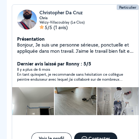
Particulier
Christopher Da Cruz
Chris
Vélizy-Villacoublay (Le Clos)
5/5
(1 avis)
Présentation
Bonjour, Je suis une personne sérieuse, ponctuelle et
appliquée dans mon travail. J'aime le travail bien fait et
je suis très minutieux dans ce que j'entreprends. Que
ce soit pour de petits travaux, de la manutention ou
Dernier avis laissé par Ronny : 5/5
des réparations, je m'assure toujours que le résultat
Il y a plus de 6 mois
En tant qu'expert, je recommande sans hésitation ce collègue
soit propre et soigné. Ce que je propose Petits travaux
peintre enduiseur avec lequel j'ai collaboré sur de nombreux
et bricolage Aide au montage/démontage Entretien et
chantiers. Sa passion pour le métier est comparable à la
réparations diverses Travaux manuels nécessitant
mienne.
précision et rigueur Mes points forts Fiable et
consciencieux À l'écoute des besoins Sérieux et
efficace Je serais ravi de vous donner un coup de main
pour vos projets ou vos dépannages !
Voir le profil
Contacter