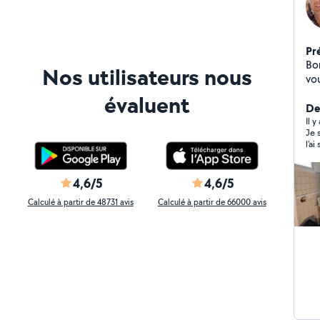
Pr
Bo
Nos utilisateurs nous
vo
un
évaluent
flo
Der
pro
Il y
Je 
l'a
éta
hum
for
4,6/5
4,6/5
Calculé à partir de 48731 avis
Calculé à partir de 66000 avis