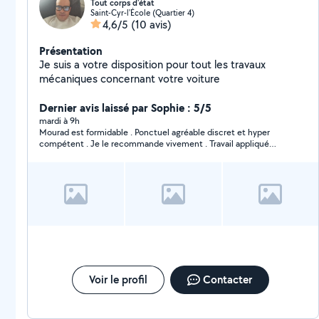
Tout corps d'état
Saint-Cyr-l'École (Quartier 4)
4,6/5
(10 avis)
Présentation
Je suis a votre disposition pour tout les travaux
mécaniques concernant votre voiture
Dernier avis laissé par Sophie : 5/5
mardi à 9h
Mourad est formidable . Ponctuel agréable discret et hyper
compétent . Je le recommande vivement . Travail appliqué
soigné conseils … Je ferai appel à lui pour d’autres travaux à
l’avenir . Merci Mourad !
Voir le profil
Contacter