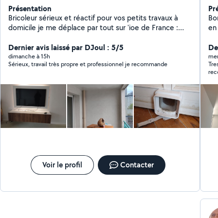
Présentation
Pr
Bricoleur sérieux et réactif pour vos petits travaux à
Bonjour Mon premier 
domicile je me déplace par tout sur 'ioe de France :
en 
Montage de meubles, Fixation TV/étagères, Pose
de
luminaires, Réparations plomberie et électricité.
Dernier avis laissé par DJoul : 5/5
client. Je suis à votre s
De
Nettoyage de terrasse, Garage Balcon et organisation
pas à n
dimanche à 15h
mer
Sérieux, travail très propre et professionnel je recommande
Tre
et optimisation et création des espaces du rangement
France disponible 7j/
rec
Placard, Cave ....
24/24 7j/7 -enduits /
(re
plafonds - bri
lum
él
moulures e
compris) -électr
évi
Voir le profil
Contacter