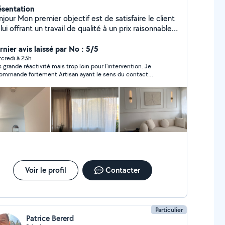
ésentation
objectif est de satisfaire le client
lui offrant un travail de qualité à un prix raisonnable
 gagner sa confiance afin de conquérir un nouveau
ervice à tout moment. N'hésitez
rnier avis laissé par No : 5/5
ous contacter. Je travaille dans toute l'île de
credi à 23h
s grande réactivité mais trop loin pour l’intervention. Je
7. cordialement À votre service.
ommande fortement Artisan ayant le sens du contact
 peinture intérieure murs /
spect et bienveillance)
colage ( installation étagères,
inaire,meubles, pose cuisine/salle de bains, miroirs,
ectroménager / découpe plan travail, pose Tv ,
tc - installation de meubles( montage
icité -petite plomberie ( installation
er , robinetterie, douchette) - serrure Changement
porte - déménagement - manutention
Voir le profil
Contacter
Particulier
Patrice Bererd