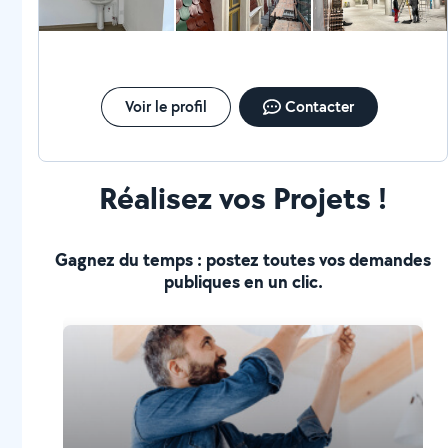
extérieure * Terrasse et aménagement extérieur *
Façade et rénovation extérieure * Petite maçonnerie *
Nettoyage et remise en état Pourquoi nous choisir ?
Travail soigné et professionnel Respect des délais
Devis rapide et détaillé Équipe sérieuse et
expérimentée Intervention pour particuliers et
Voir le profil
Contacter
professionnels Contactez-nous dès maintenant pour un
devis gratuit et une étude de votre projet.
Réalisez vos Projets !
Gagnez du temps : postez toutes vos demandes
publiques en un clic.