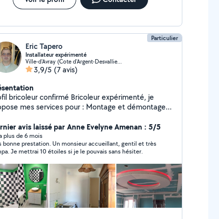
Particulier
Eric Tapero
Installateur expérimenté
Ville-d'Avray (Cote d'Argent-Desvallieres-Gambetta)
3,9/5
(7 avis)
ésentation
 bricoleur confirmé Bricoleur expérimenté, je
ose mes services pour : Montage et démontage
 Petits travaux (perçage, étagères,
Réparations simples Travail propre et
rnier avis laissé par Anne Evelyne Amenan : 5/5
icace, matériel fourni si besoin. Disponible en
y a plus de 6 mois
s bonne prestation. Un monsieur accueillant, gentil et très
maine et week-end.
pa. Je mettrai 10 étoiles si je le pouvais sans hésiter.