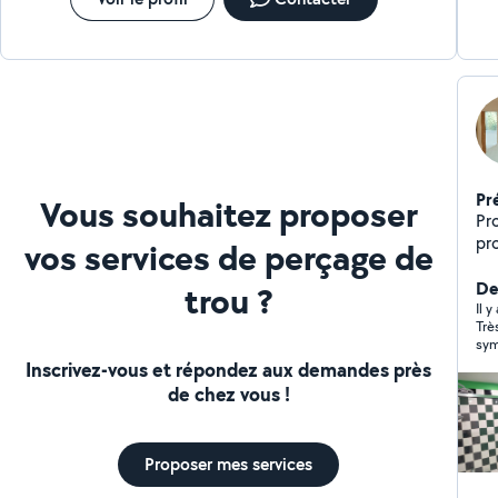
Pr
Vous souhaitez proposer
Profil
prop
vos services de perçage de
de meubles
luminaires) 
De
trou ?
eff
Il 
Trè
se
sym
Inscrivez-vous et répondez aux demandes près
de chez vous !
Proposer mes services