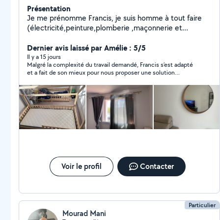
Présentation
Je me prénomme Francis, je suis homme à tout faire
(électricité,peinture,plomberie ,maçonnerie et
montage de meubles.) Je réponds au 07-58-49-00-12
Dernier avis laissé par Amélie : 5/5
Il y a 15 jours
Malgré la complexité du travail demandé, Francis s’est adapté
et a fait de son mieux pour nous proposer une solution
esthétique et adaptée à notre demande. Personne serviable et
professionnelle. 🙂
Voir le profil
Contacter
Particulier
Mourad Mani