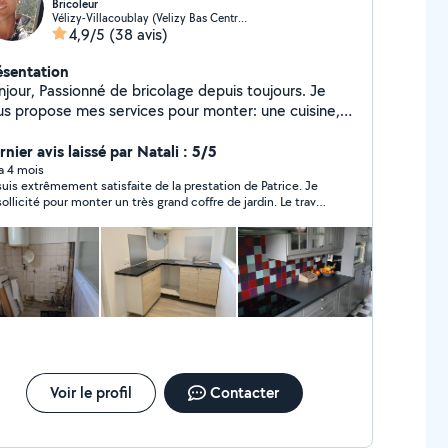
Bricoleur
Vélizy-Villacoublay (Velizy Bas Centre Nord)
4,9/5
(38 avis)
ésentation
njour, Passionné de bricolage depuis toujours. Je
us propose mes services pour monter: une cuisine,
 meuble, une étagère, peinture, carrelage, parquet
ttant...etc... Sérieux et disponible j'étudie toutes vos
nier avis laissé par Natali : 5/5
positions. Alors n'hésitez plus, appeler moi.
 a 4 mois
suis extrêmement satisfaite de la prestation de Patrice. Je
i sollicité pour monter un très grand coffre de jardin. Le travail
it impeccable, très soigné et le tout fait dans la bonne
eur! Je suis heureuse de l'avoir trouvé et je le recommande
tement!
Voir le profil
Contacter