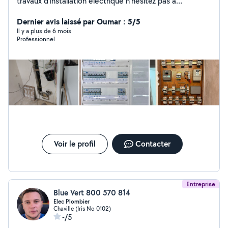
travaux d'installation électrique n'hésitez pas à
m'envoyer un message a bientôt!
Dernier avis laissé par Oumar : 5/5
Il y a plus de 6 mois
Professionnel
Voir le profil
Contacter
Entreprise
Blue Vert 800 570 814
Elec Plombier
Chaville (Iris No 0102)
-/5