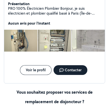
Présentation
PRO 100% Électricien Plombier Bonjour, je suis
électricien et plombier qualifié basé à Paris (Île-de-
France). Avec une expertise en dépannage rapide et
installations aux normes (NF C15-100), je propose la
Aucun avis pour l'instant
pose à des tarifs compétitifs. Si nécessaire, je peux
aussi inclure la fourniture avec la pose. Devis gratuit,
intervention sous 24h. Merci
Voir le profil
Contacter
Vous souhaitez proposer vos services de
remplacement de disjoncteur ?