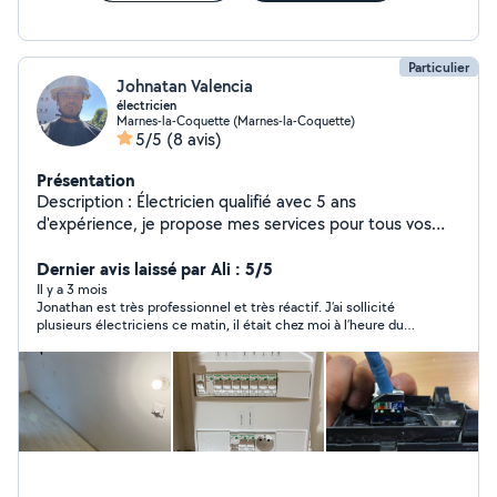
Particulier
Johnatan Valencia
électricien
Marnes-la-Coquette (Marnes-la-Coquette)
5/5
(8 avis)
Présentation
Description : Électricien qualifié avec 5 ans
d'expérience, je propose mes services pour tous vos
travaux d'électricité à domicile dans les Hauts-de-Seine
(92) . Prestations : Dépannage rapide (coupures,
Dernier avis laissé par Ali : 5/5
courts-circuits, disjoncteurs, etc.) Installation de prises,
Il y a 3 mois
Jonathan est très professionnel et très réactif. J’ai sollicité
luminaires, interrupteurs Rénovation partielle ou
plusieurs électriciens ce matin, il était chez moi à l’heure du
complète d'installations Mise en conformité (norme
rendez-vous. Il m’a installé deux luminaires extérieurs. Suis très
NFC 15-100) Remplacement de tableaux électriques
satisfait de la prestation.
Pose de VMC, chauffe-eau, etc. Zones d'intervention :
Marnes-la-Coquette, Versailles, Sèvres, Saint-Cloud,
Boulogne-Billancourt, Chaville, Ville-d'Avray, Vaucresson,
Montreuil, Le Chesnay. Certifications : Titulaire du BEP
Électricité Équipements du Bâtiment Habilité à travailler
sous tension et hors tensions Pourquoi me faire