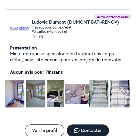
Auto-entrepreneur
Ludovic Dumont (DUMONT BATI-RENOV)
Travaux tous corps d'état
Versailles (Montreuil 6)
-/5
Présentation
Micro-entreprise spécialisée en travaux tous corps
d'état, nous intervenons pour vos projets de rénovation,
d'aménagement et d'entretien. Polyvalents et réactifs,
nous assurons des prestations de qualité en
Aucun avis pour l'instant
maçonnerie, peinture, plomberie, électricité et plus
encore. À l'écoute de vos besoins, nous vous
accompagnons avec sérieux pour un résultat à la
hauteur de vos attentes.
Voir le profil
Contacter