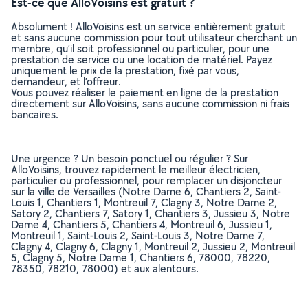
Est-ce que AlloVoisins est gratuit ?
Absolument ! AlloVoisins est un service entièrement gratuit
et sans aucune commission pour tout utilisateur cherchant un
membre, qu’il soit professionnel ou particulier, pour une
prestation de service ou une location de matériel. Payez
uniquement le prix de la prestation, fixé par vous,
demandeur, et l’offreur.
Vous pouvez réaliser le paiement en ligne de la prestation
directement sur AlloVoisins, sans aucune commission ni frais
bancaires.
Une urgence ? Un besoin ponctuel ou régulier ? Sur
AlloVoisins, trouvez rapidement le meilleur électricien,
particulier ou professionnel, pour remplacer un disjoncteur
sur la ville de Versailles (Notre Dame 6, Chantiers 2, Saint-
Louis 1, Chantiers 1, Montreuil 7, Clagny 3, Notre Dame 2,
Satory 2, Chantiers 7, Satory 1, Chantiers 3, Jussieu 3, Notre
Dame 4, Chantiers 5, Chantiers 4, Montreuil 6, Jussieu 1,
Montreuil 1, Saint-Louis 2, Saint-Louis 3, Notre Dame 7,
Clagny 4, Clagny 6, Clagny 1, Montreuil 2, Jussieu 2, Montreuil
5, Clagny 5, Notre Dame 1, Chantiers 6, 78000, 78220,
78350, 78210, 78000) et aux alentours.