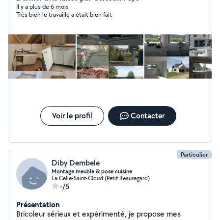
Enduit, Ponçage, Ratissage, Ravalement de façade,
Il y a plus de 6 mois
Très bien le travaille a était bien fait
Papier peint, Nettoyage de façade, Nettoyage de
chantier, Maçonnerie, Démolition.
Voir le profil
Contacter
Particulier
Diby Dembele
Montage meuble & pose cuisine
La Celle-Saint-Cloud (Petit Beauregard)
-/5
Présentation
Bricoleur sérieux et expérimenté, je propose mes