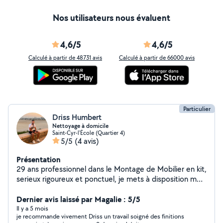
Nos utilisateurs nous évaluent
4,6/5
4,6/5
Calculé à partir de 48731 avis
Calculé à partir de 66000 avis
Particulier
Driss Humbert
Nettoyage à domicile
Saint-Cyr-l'École (Quartier 4)
5/5
(4 avis)
Présentation
29 ans professionnel dans le Montage de Mobilier en kit,
serieux rigoureux et ponctuel, je mets à disposition mon
savoir-faire, tarif intéressant le Montage et mon métier
(zero626373614
Dernier avis laissé par Magalie : 5/5
Il y a 5 mois
je recommande vivement Driss un travail soigné des finitions