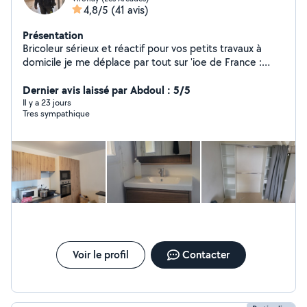
4,8/5
(41 avis)
Présentation
Bricoleur sérieux et réactif pour vos petits travaux à
domicile je me déplace par tout sur 'ioe de France :
Montage de meubles, Fixation TV/étagères, Pose
luminaires, Réparations plomberie et électricité.
Dernier avis laissé par Abdoul : 5/5
Nettoyage de terrasse, Garage Balcon et organisation
Il y a 23 jours
Tres sympathique
et optimisation et création des espaces du rangement
Placard, Cave ....
Voir le profil
Contacter