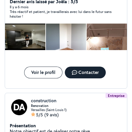
pose de cuisine montage de meuble,plombier,
Dernier avis laissé par Joëla : 5/5
électricité,je fais un travail de qualité, j'essaie de rendre
Il y a 6 mois
Très réactif et patient, je travaillerais avec lui dans le futur sans
mes clients satisfaits de mon travail. J'essaie de faire un
hésiter !
travail décent pour mes clients à bas prix. cordialement
Voir le profil
Contacter
Entreprise
construction
Renovation
Versailles (Saint-Louis 1)
5/5
(9 avis)
Présentation
Notre objectif est de réaliser notre rêve.