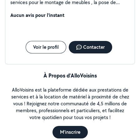
services pour le montage de meubles , la pose de
cuisine , les petits travaux de menuiserie, l'ajustement
de serrures et diverses réparation à domicile
Aucun avis pour l'instant
Voir le profil
Contacter
À Propos d’AlloVoisins
AlloVoisins est la plateforme dédiée aux prestations de
services et à la location de matériel à proximité de chez
vous ! Rejoignez notre communauté de 4,5 millions de
membres, professionnels et particuliers, et facilitez
votre quotidien pour tous vos projets !
M'inscrire