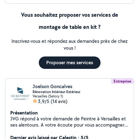
Vous souhaitez proposer vos services de
montage de table en kit ?
Inscrivez-vous et répondez aux demandes près de chez
vous !
Proposer mes services
Entreprise
Joelson Goncalves
Rénovation Intérieur-Extérieur
Versailles (Satory 1)
3,9/5
(14 avis)
Présentation
JVG répond à votre demande de Peintre à Versailles et
ses alentours. A votre écoute pour vous accompagner
dans vos projets de Peinture intérieur, Peinture
extérieur, (façade, balcon...), Bande, Rebouchage,
Dernier avis laissé par Celestin : 5/5