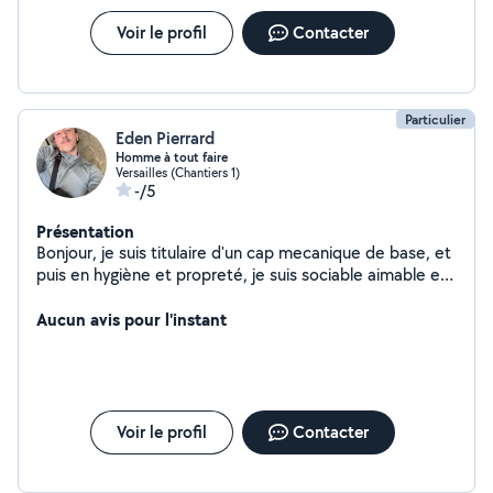
Voir le profil
Contacter
Particulier
Eden Pierrard
Homme à tout faire
Versailles (Chantiers 1)
-/5
Présentation
Bonjour, je suis titulaire d'un cap mecanique de base, et
puis en hygiène et propreté, je suis sociable aimable et
respectueux et cherche à comblé mes fin de mois au
vue de mes situations
Aucun avis pour l'instant
Voir le profil
Contacter