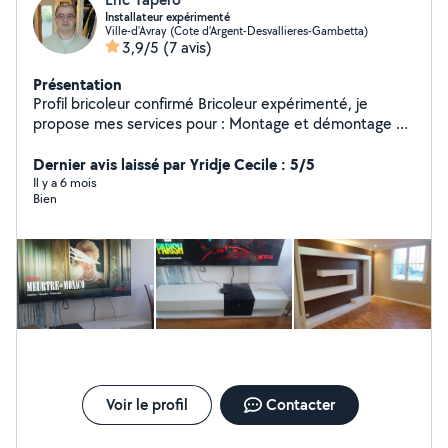
Installateur expérimenté
Ville-d'Avray (Cote d'Argent-Desvallieres-Gambetta)
3,9/5
(7 avis)
Présentation
Profil bricoleur confirmé Bricoleur expérimenté, je
propose mes services pour : Montage et démontage de
meubles Petits travaux (perçage, étagères, luminaires)
Réparations simples Travail propre et efficace, matériel
Dernier avis laissé par Yridje Cecile : 5/5
fourni si besoin. Disponible en semaine et week-end.
Il y a 6 mois
Bien
Voir le profil
Contacter