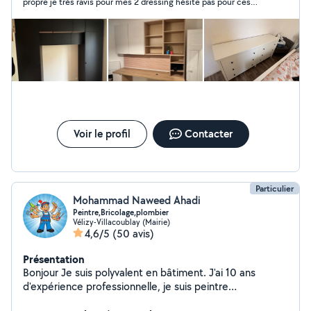
propre je très ravis pour mes 2 dressing hésite pas pour ces
services il est top rien a dire merci beaucoup
Voir le profil
Contacter
Particulier
Mohammad Naweed Ahadi
Peintre,Bricolage,plombier
Vélizy-Villacoublay (Mairie)
4,6/5
(50 avis)
Présentation
Bonjour Je suis polyvalent en bâtiment. J'ai 10 ans
d'expérience professionnelle, je suis peintre
professionnel et enduit,posé de papier ,posé de Lino,