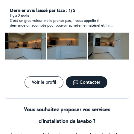
plomberie, de la peinture, ainsi que dans divers travaux
de rénovation et d'aménagement intérieur. Polyvalent,
Dernier avis laissé par Issa : 1/5
rigoureux et à l'écoute, j'interviens rapidement pour des
Il y a 2 mois
C’est un gros voleur, ne le prenez pas, il vous appelle il
prestations soignées, adaptées à vos besoins et à votre
demande un acompte pour pouvoir acheter le matériel et il ne
budget.
répond plus. Quand vous lui donnez l’acompte, il y a une plainte
contre lui. J’AI ÉTÉ BÊTE IL M’A ENVOYÉ UN RIB BELGE
Voir le profil
Contacter
Vous souhaitez proposer vos services
d'installation de lavabo ?