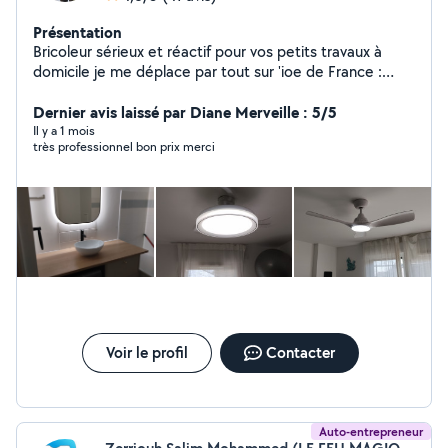
Présentation
Bricoleur sérieux et réactif pour vos petits travaux à
domicile je me déplace par tout sur 'ioe de France :
Montage de meubles, Fixation TV/étagères, Pose
luminaires, Réparations plomberie et électricité.
Dernier avis laissé par Diane Merveille : 5/5
Nettoyage de terrasse, Garage Balcon et organisation
Il y a 1 mois
très professionnel bon prix merci
et optimisation et création des espaces du rangement
Placard, Cave ....
Voir le profil
Contacter
Auto-entrepreneur