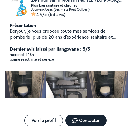
Zerriouh Salim Mohammed (LE FEU MAGIQUE SALIM)
Plombier sanitaire et chauffag
Jouy-en-Josas (Les Metz Pont Colbert)
4,9/5
(88 avis)
Présentation
Bonjour, je vous propose toute mes services de
plomberie ,plus de 20 ans d'expérience sanitaire et
chauffage. -installation de chauffage et ballon d'eau
chaude, lavabo, douche italienne, baignoire, WC....... -
Dernier avis laissé par Ilangovane : 5/5
Rénovation général -soudures et recherche de fuite -
mercredi à 18h
bonne réactivité et service
dépannage de canalisations. -Débouchage de
canalisations -entretien de chaudière. -Travail
professionnel. DEVIS GRATUIT
Voir le profil
Contacter