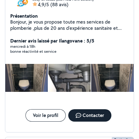
4,9/5
(88 avis)
Présentation
Bonjour, je vous propose toute mes services de
plomberie ,plus de 20 ans d'expérience sanitaire et
chauffage. -installation de chauffage et ballon d'eau
chaude, lavabo, douche italienne, baignoire, WC....... -
Dernier avis laissé par Ilangovane : 5/5
Rénovation général -soudures et recherche de fuite -
mercredi à 18h
bonne réactivité et service
dépannage de canalisations. -Débouchage de
canalisations -entretien de chaudière. -Travail
professionnel. DEVIS GRATUIT
Voir le profil
Contacter