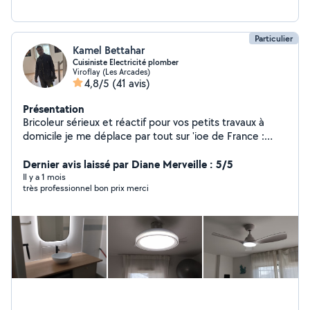
Particulier
Kamel Bettahar
Cuisiniste Electricité plomber
Viroflay (Les Arcades)
4,8/5
(41 avis)
Présentation
Bricoleur sérieux et réactif pour vos petits travaux à
domicile je me déplace par tout sur 'ioe de France :
Montage de meubles, Fixation TV/étagères, Pose
luminaires, Réparations plomberie et électricité.
Dernier avis laissé par Diane Merveille : 5/5
Nettoyage de terrasse, Garage Balcon et organisation
Il y a 1 mois
très professionnel bon prix merci
et optimisation et création des espaces du rangement
Placard, Cave ....