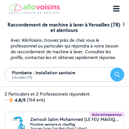
Raccordement de machine à laver à Versailles (78)
et alentours
Avec AlloVoisins, trouvez près de chez vous le
professionnel ou particulier qui répondra à votre besoin
de raccordement de machine à laver. Consultez les
profils, contactez-les et obtenez rapidement réponse.
Plomberie - Installation sanitaire
Reche
à Versailles (78)
2 Particuliers et 2 Professionnels répondent
-
4,8/5
(164 avis)
Auto-entrepreneur
Zerriouh Salim Mohammed (LE FEU MAGIQUE SALIM)
Plombier sanitaire et chauffag
Jouy-en-Josas (Les Metz Pont Colbert)