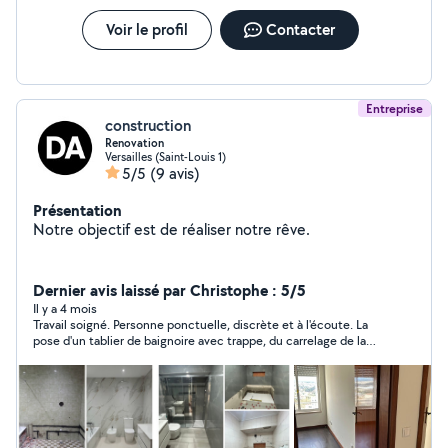
Voir le profil
Contacter
Entreprise
construction
Renovation
Versailles (Saint-Louis 1)
5/5
(9 avis)
Présentation
Notre objectif est de réaliser notre rêve.
Dernier avis laissé par Christophe : 5/5
Il y a 4 mois
Travail soigné. Personne ponctuelle, discrète et à l'écoute. La
pose d'un tablier de baignoire avec trappe, du carrelage de la
salle de bains, et de la Moselle du miroir + paroi de douche s'est
déroulée sur 2 jours avec un résultat de qualité. Je ferai de
nouveau appel à eux.