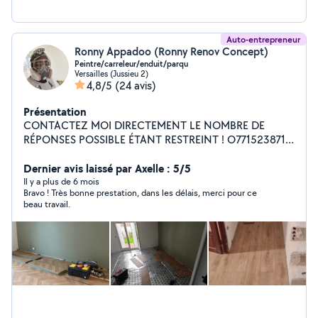
Auto-entrepreneur
Ronny Appadoo (Ronny Renov Concept)
Peintre/carreleur/enduit/parqu
Versailles (Jussieu 2)
4,8/5
(24 avis)
Présentation
CONTACTEZ MOI DIRECTEMENT LE NOMBRE DE
RÉPONSES POSSIBLE ÉTANT RESTREINT ! O771523871
Bonjour ,moi cest Nico ronny spécialiser dans la peinture
,enduit placo bandes carrelage et parquet Travail de
Dernier avis laissé par Axelle : 5/5
qualité (+ 17ans d expériences) Très minutieux et outiller
Il y a plus de 6 mois
Bravo ! Très bonne prestation, dans les délais, merci pour ce
Avec ou sans facture N'hésitait pas à me contacter via
beau travail.
le site où via Facebook O771523871