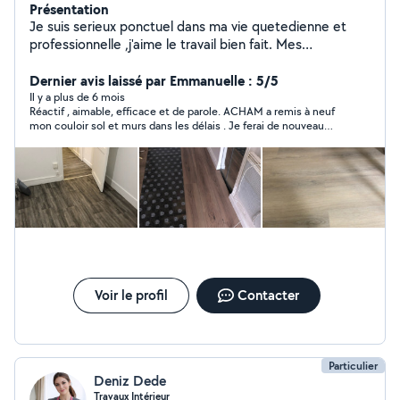
Présentation
Je suis serieux ponctuel dans ma vie quetedienne et
professionnelle ,j'aime le travail bien fait. Mes
prestations. Électricité bâtiment : Installation -
Rénovation - dépannage. Peinture, papier peint.
Dernier avis laissé par Emmanuelle : 5/5
Préparation , enduit, ponçage et peinture. Pose et
Il y a plus de 6 mois
Réactif , aimable, efficace et de parole. ACHAM a remis à neuf
dépose du papier peint. Carrelage sol et mur. Pose de
mon couloir sol et murs dans les délais . Je ferai de nouveau
parquet
appel à lui .
Voir le profil
Contacter
Particulier
Deniz Dede
Travaux Intérieur