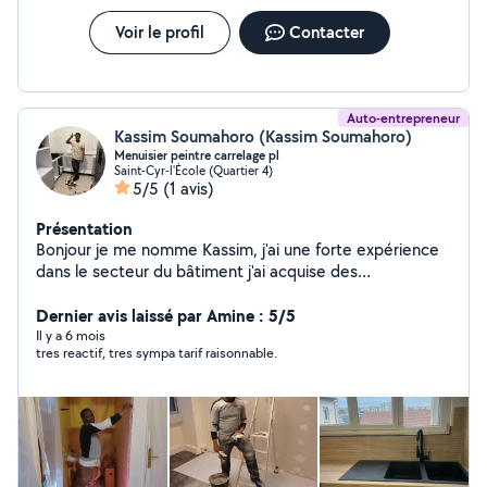
Voir le profil
Contacter
Auto-entrepreneur
Kassim Soumahoro (Kassim Soumahoro)
Menuisier peintre carrelage pl
Saint-Cyr-l'École (Quartier 4)
5/5
(1 avis)
Présentation
Bonjour je me nomme Kassim, j'ai une forte expérience
dans le secteur du bâtiment j'ai acquise des
compétences professionnelles dans BTP depuis je suis
en France depuis maintenant 7ans. Je travail dans le
Dernier avis laissé par Amine : 5/5
secteur du bâtiment sur différents postes. - peinture -
Il y a 6 mois
tres reactif, tres sympa tarif raisonnable.
Enduire - Parquet - carrelage - petit bricolage -
installation de cuisine - plomberie - électricité petits -
décoration intérieure - montage des meubles Je prends
bien soin de votre travail, votre confiance est mon
assurance n'hésitez pas à me contacter pour toute
votre besoins. Merci cordialement KS