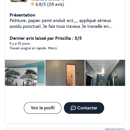
4,8/5
(28 avis)
Présentation
Peînture, papier peint enduit ect,,,, appliqué sérieux
assidu ponctuel. Je fais tous travaux Je travaille en
partenariat avec le rmerlin Pose papier simple, à raccord
Enduit Toile de verre Placo Peinture Ect prix correct
Dernier avis laissé par Priscilia : 5/5
Peinture enduit 10 à 13 euros m2 Papier peint détapisse
Il y a 10 jours
Travail soigné et rapide. Merci
Lino Pose pvc Merci de répondre aux messages que
vous ayez trouvé ou non par respect merci à tous
Voir le profil
Contacter