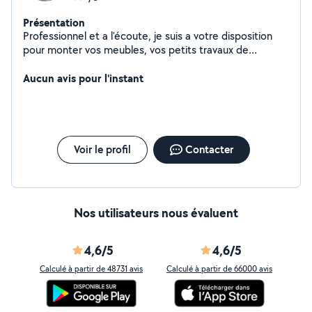
Présentation
Professionnel et a l'écoute, je suis a votre disposition
pour monter vos meubles, vos petits travaux de
bricolage ainsi que le dépannage en fibre optique.
N'hésitez pas à me contacter.
Aucun avis pour l'instant
Voir le profil
Contacter
Nos utilisateurs nous évaluent
4,6/5
4,6/5
Calculé à partir de 48731 avis
Calculé à partir de 66000 avis