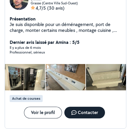
Grasse (Centre Ville Sud-Ouest)
4,7/5
(30 avis)
Présentation
Je suis disponible pour un déménagement, port de
charge, monter certains meubles , montage cuisine ,
rénovations , pose de carrelages etc Ma femme
cherche quelques heures de ménage à effectuer dans
Dernier avis laissé par Amina : 5/5
le week-end. N'hésitez pas à me contacter pour plus de
Il y a plus de 6 mois
Professionnel, sérieux
renseignements.
Achat de courses
Voir le profil
Contacter