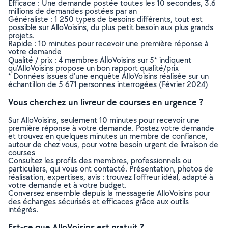
Efficace : Une demande postée toutes les 10 secondes, 3.6
millions de demandes postées par an
Généraliste : 1 250 types de besoins différents, tout est
possible sur AlloVoisins, du plus petit besoin aux plus grands
projets.
Rapide : 10 minutes pour recevoir une première réponse à
votre demande
Qualité / prix : 4 membres AlloVoisins sur 5* indiquent
qu’AlloVoisins propose un bon rapport qualité/prix
* Données issues d’une enquête AlloVoisins réalisée sur un
échantillon de 5 671 personnes interrogées (Février 2024)
Vous cherchez un livreur de courses en urgence ?
Sur AlloVoisins, seulement 10 minutes pour recevoir une
première réponse à votre demande. Postez votre demande
et trouvez en quelques minutes un membre de confiance,
autour de chez vous, pour votre besoin urgent de livraison de
courses
Consultez les profils des membres, professionnels ou
particuliers, qui vous ont contacté. Présentation, photos de
réalisation, expertises, avis : trouvez l'offreur idéal, adapté à
votre demande et à votre budget.
Conversez ensemble depuis la messagerie AlloVoisins pour
des échanges sécurisés et efficaces grâce aux outils
intégrés.
Est-ce que AlloVoisins est gratuit ?