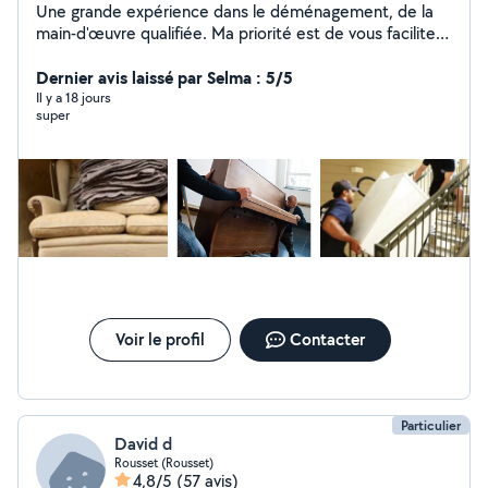
Une grande expérience dans le déménagement, de la
main-d'œuvre qualifiée. Ma priorité est de vous faciliter
et principalement sur le prix... le but est que vous me
rappelez à l'avenir.
Dernier avis laissé par Selma : 5/5
Il y a 18 jours
super
Voir le profil
Contacter
Particulier
David d
Rousset (Rousset)
4,8/5
(57 avis)