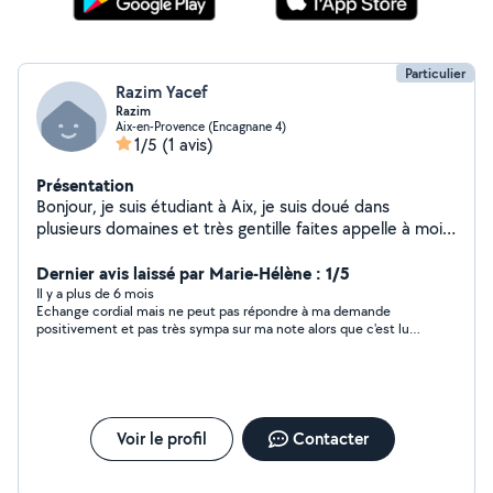
Particulier
Razim Yacef
Razim
Aix-en-Provence (Encagnane 4)
1/5
(1 avis)
Présentation
Bonjour, je suis étudiant à Aix, je suis doué dans
plusieurs domaines et très gentille faites appelle à moi
vous serrait pas déçu .
Dernier avis laissé par Marie-Hélène : 1/5
Il y a plus de 6 mois
Echange cordial mais ne peut pas répondre à ma demande
positivement et pas très sympa sur ma note alors que c'est lui
qui ne peut pas garder mon chien! La notation se fait sur les
échanges et non sur la conclusion...
Voir le profil
Contacter