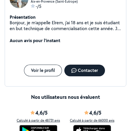
Aix-en-Provence (Saint-Eutrope)
-/5
Présentation
Bonjour, je m'appelle Elrem, j'ai 18 ans et je suis étudiant
en but technique de commercialisation cette année. Je
cherche des petits boulots pour me faire un peu
d'argent ( comme des babysitting, petsittings, travaux
Aucun avis pour l'instant
manuels, déménagements, aides aux courses). Je suis
très motivé et j'ai déjà une certaine expérience dans le
monde du travail, ayant déjà eu à respecter des règles
je pense pouvoir être à l'écoute des vôtres. Je suis un
garçon assez posé et calme, souriant et motivé. Je me
Voir le profil
Contacter
ferai un plaisir de vous répondre si vous avez des
questions ! Elrem.
Nos utilisateurs nous évaluent
4,6/5
4,6/5
Calculé à partir de 48731 avis
Calculé à partir de 66000 avis