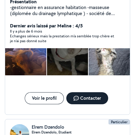
Présentation
-gestionnaire en assurance habitation -masseuse
(diplomée du drainage lymphatique ) - société de
nettoyage -garde enfant -home sitting -garde d'animaux
- cuisine ( anniversaire réception,baptêmes) - travaille
Dernier avis laissé par Meline : 4/5
avec un développeur web
Il y a plus de 6 mois
Echanges sérieux mais la prestation m'a semblée trop chère et
je n'ai pas donné suite
Voir le profil
Contacter
Particulier
Elrem Dzendolo
Elrem Dzendolo, Etudiant